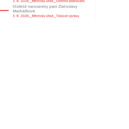
3. 8. 2026_Městský úřad_Územní plánování
Stoleté narozeniny paní Zlatoslavy
Macháčkové
3. 8. 2026_Městský úřad_Tiskové zprávy