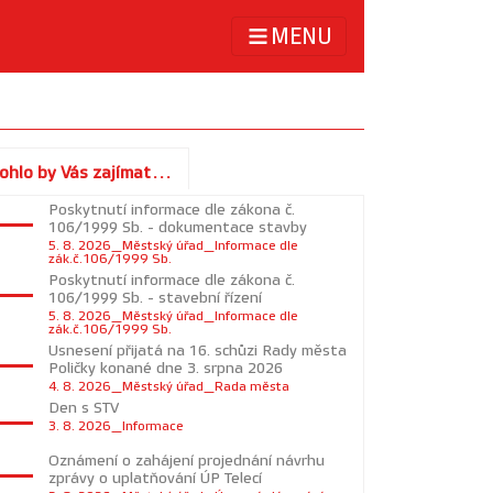
MENU
ohlo by Vás zajímat...
Poskytnutí informace dle zákona č.
106/1999 Sb. - dokumentace stavby
5. 8. 2026_Městský úřad_Informace dle
zák.č.106/1999 Sb.
Poskytnutí informace dle zákona č.
106/1999 Sb. - stavební řízení
5. 8. 2026_Městský úřad_Informace dle
zák.č.106/1999 Sb.
Usnesení přijatá na 16. schůzi Rady města
Poličky konané dne 3. srpna 2026
4. 8. 2026_Městský úřad_Rada města
Den s STV
3. 8. 2026_Informace
Oznámení o zahájení projednání návrhu
zprávy o uplatňování ÚP Telecí