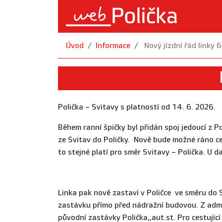
Úvod
Informace
Nový jízdní řád linky
N
Polička – Svitavy s platností od 14. 6. 2026.
Během ranní špičky byl přidán spoj jedoucí z P
ze Svitav do Poličky. Nově bude možné ráno c
to stejné platí pro směr Svitavy – Polička. U
Linka pak nově zastaví v Poličce ve směru do S
zastávku přímo před nádražní budovou. Z admi
původní zastávky Polička,,aut.st. Pro cestující