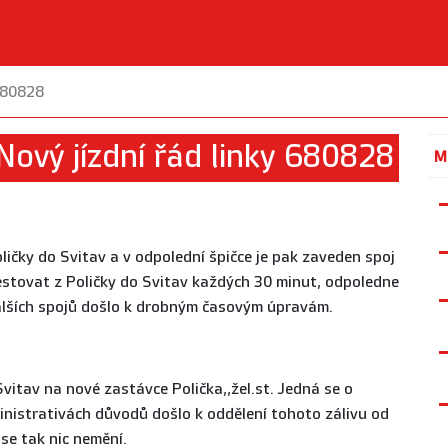
 680828
ový jízdní řád linky 680828
M
oličky do Svitav a v odpolední špičce je pak zaveden spoj
estovat z Poličky do Svitav každých 30 minut, odpoledne
 dalších spojů došlo k drobným časovým úpravám.
vitav na nové zastávce Polička,,žel.st. Jedná se o
nistrativách důvodů došlo k oddělení tohoto zálivu od
 se tak nic nemění.