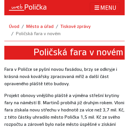
MENU
Úvod
Město a úřad
Tiskové zprávy
Poličská fara v novém
Poličská fara v novém
Fara v Poličce se pyšní novou fasádou, brzy se odkryje i
krásná nová kovářsky zpracovaná mříž a další část
opraveného pláště této budovy.
Projekt obnovy vnějšího pláště a výměna střešní krytiny
fary na náměstí B. Martinů probíhá již druhým rokem. Vloni
fara získala novu střechu v hodnotě za více než 3,7 mil. Kč,
z této částky uhradilo město Polička 1,5 mil. Kč ze svého
rozpočtu a zároveň bylo naše město úspěšné v získání