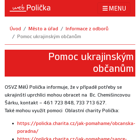
MENU
Úvod
Město a úřad
Informace z odborů
Pomoc ukrajinským občanům
Pomoc ukrajinským
občanům
OSVZ MěÚ Polička informuje, že v případě potřeby se
ukrajinští uprchlíci mohou obracet na Bc. Chemišincovou
Šárku, kontakt – 461 723 848, 733 713 627.
Také mohou využít pomoci Oblastní charity Polička:
https://policka.charita.cz/jak-pomahame/obcanska-
poradna/
https://policka.charita.cz/jak-pomahame/sance-