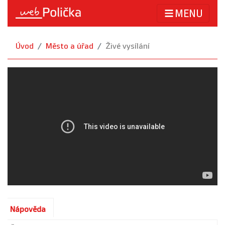
MENU
Úvod
Město a úřad
Živé vysílání
Nápověda