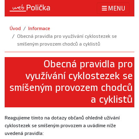
MENU
Úvod
Informace
Obecná pravidla pro využívání cyklostezek se
smíšeným provozem chodců a cyklistů
Obecná pravidla pro
využívání cyklostezek se
smíšeným provozem chodců
a cyklistů
Reagujieme tímto na dotazy občanů ohledně užívání
cyklostezek se smíšeným provozem a uvádíme níže
uvedená pravidla: