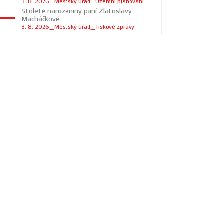
3. 8. 2026_Městský úřad_Územní plánování
Stoleté narozeniny paní Zlatoslavy
Macháčkové
3. 8. 2026_Městský úřad_Tiskové zprávy