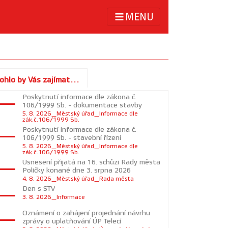
MENU
ohlo by Vás zajímat...
Poskytnutí informace dle zákona č.
106/1999 Sb. - dokumentace stavby
5. 8. 2026_Městský úřad_Informace dle
zák.č.106/1999 Sb.
Poskytnutí informace dle zákona č.
106/1999 Sb. - stavební řízení
5. 8. 2026_Městský úřad_Informace dle
zák.č.106/1999 Sb.
Usnesení přijatá na 16. schůzi Rady města
Poličky konané dne 3. srpna 2026
4. 8. 2026_Městský úřad_Rada města
Den s STV
3. 8. 2026_Informace
Oznámení o zahájení projednání návrhu
zprávy o uplatňování ÚP Telecí