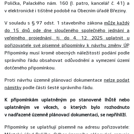
Polička, Palackého nám. 160 (I. patro, kancelář č. 41) a
v elektronické i tištěné podobě na Obecním úřadě Březiny.
V souladu s § 97 odst. 1 stavebního zákona
může každý
do 15 dnů ode dne sloučeného společného jednání a
veřejného projednání, tj. do 4. 12. 2025 uplatnit u
pořizovatele své písemné připomínky k návrhu změny ÚP
.
Připomínky musí kromě obecných náležitostí podání podle
správního řádu obsahovat odůvodnění a vymezení území
dotčeného připomínkou.
Proti návrhu územně plánovací dokumentace
nelze podat
námitky
podle části šesté správního řádu.
K připomínkám uplatněným po stanovené lhůtě nebo
uplatněným ve věcech, o kterých bylo rozhodnuto
v nadřazené územně plánovací dokumentaci, se nepřihlíží.
Připomínky se uplatňují písemně na adresu pořizovatele: