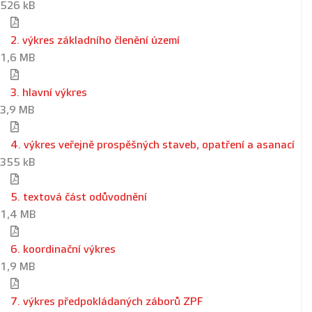
526 kB
2. výkres základního členění území
1,6 MB
3. hlavní výkres
3,9 MB
4. výkres veřejně prospěšných staveb, opatření a asanací
355 kB
5. textová část odůvodnění
1,4 MB
6. koordinační výkres
1,9 MB
7. výkres předpokládaných záborů ZPF