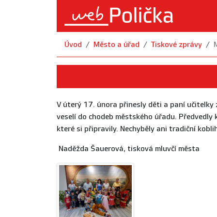
Úvod
Město a úřad
Tiskové zprávy
V úterý 17. února přinesly děti a paní učitel
veselí do chodeb městského úřadu. Předvedly 
které si připravily. Nechyběly ani tradiční kobl
Naděžda Šauerová, tisková mluvčí města