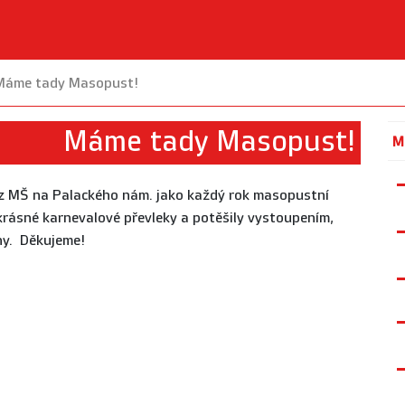
Máme tady Masopust!
Máme tady Masopust!
M
ky z MŠ na Palackého nám. jako každý rok masopustní
krásné karnevalové převleky a potěšily vystoupením,
ihy. Děkujeme!