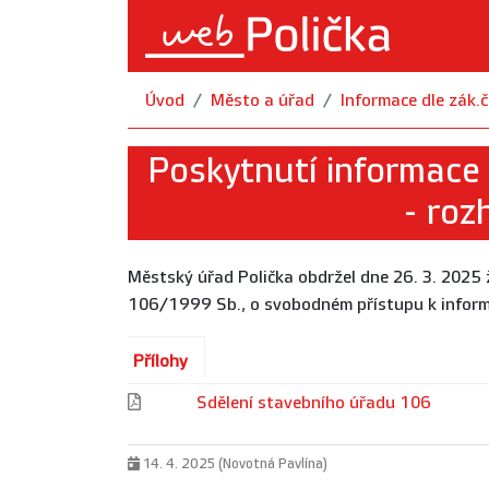
Úvod
Město a úřad
Informace dle zák
Poskytnutí informace
- roz
Městský úřad Polička obdržel dne 26. 3. 2025 
106/1999 Sb., o svobodném přístupu k inform
Přílohy
Sdělení stavebního úřadu 106
14. 4. 2025 (Novotná Pavlína)