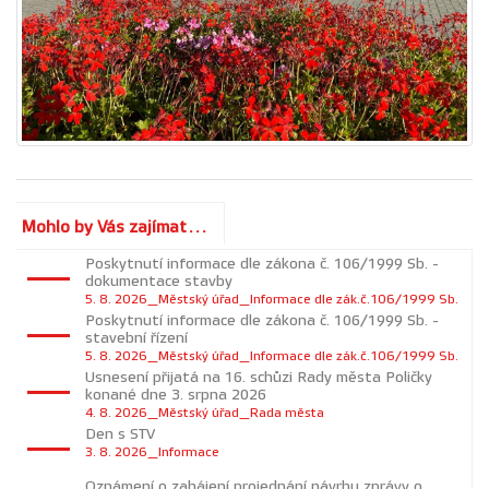
Mohlo by Vás zajímat...
Poskytnutí informace dle zákona č. 106/1999 Sb. -
dokumentace stavby
5. 8. 2026_Městský úřad_Informace dle zák.č.106/1999 Sb.
Poskytnutí informace dle zákona č. 106/1999 Sb. -
stavební řízení
5. 8. 2026_Městský úřad_Informace dle zák.č.106/1999 Sb.
Usnesení přijatá na 16. schůzi Rady města Poličky
konané dne 3. srpna 2026
4. 8. 2026_Městský úřad_Rada města
Den s STV
3. 8. 2026_Informace
Oznámení o zahájení projednání návrhu zprávy o