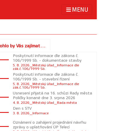
MENU
ohlo by Vás zajímat...
Poskytnutí informace dle zákona č.
106/1999 Sb. - dokumentace stavby
5. 8. 2026_Městský úřad_Informace dle
zák.č.106/1999 Sb.
Poskytnutí informace dle zákona č.
106/1999 Sb. - stavební řízení
5. 8. 2026_Městský úřad_Informace dle
zák.č.106/1999 Sb.
Usnesení přijatá na 16. schůzi Rady města
Poličky konané dne 3. srpna 2026
4. 8. 2026_Městský úřad_Rada města
Den s STV
3. 8. 2026_Informace
Oznámení o zahájení projednání návrhu
zprávy o uplatňování ÚP Telecí