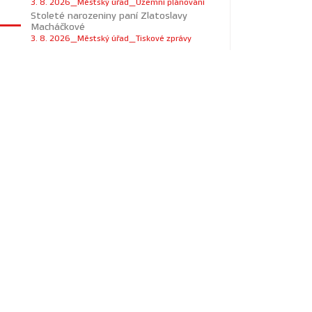
3. 8. 2026_Městský úřad_Územní plánování
Stoleté narozeniny paní Zlatoslavy
Macháčkové
3. 8. 2026_Městský úřad_Tiskové zprávy