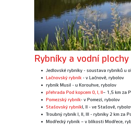
Rybníky a vodní plochy
Jedlovské rybníky - soustava rybníků u o
Lačnovský rybník
- v Lačnově, rybolov
rybník Musil - u Korouhve, rybolov
přehrada Pod kopcem 0, I, II
– 1,5 km za P
Pomezský rybník
- v Pomezí, rybolov
Stašovský rybník
I, II - ve Stašově, rybolo
Troubný rybník I, II, III - rybníky 2 km za 
Modřecký rybník – v blíkosti Modřece, ry