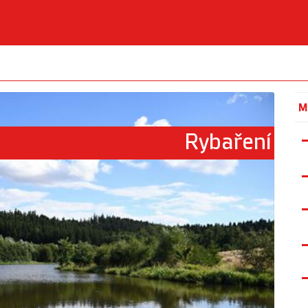
M
Rybaření