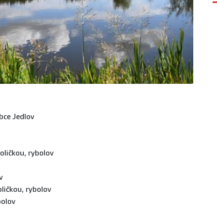
bce Jedlov
oličkou, rybolov
v
Poličkou, rybolov
bolov