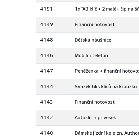
4151
1xFAB klíč + 2 malé+ čip na š
4149
Finanční hotovost
4148
Dětská náušnice
4146
Mobilní telefon
4147
Peněženka + finanční hotovo
4144
Svazek 6ks klíčů na kroužku
4143
Finanční hotovost
4142
Autoklíč + přívěsek
4140
Dámské jízdní kolo zn. Autho