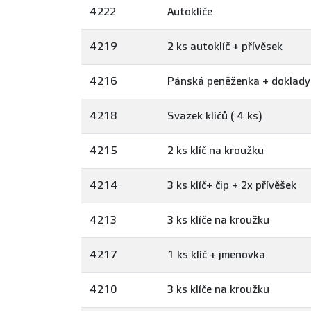
4222
Autoklíče
4219
2 ks autoklíč + přívěsek
4216
Pánská peněženka + doklady
4218
Svazek klíčů ( 4 ks)
4215
2 ks klíč na kroužku
4214
3 ks klíč+ čip + 2x přívěšek
4213
3 ks klíče na kroužku
4217
1 ks klíč + jmenovka
4210
3 ks klíče na kroužku