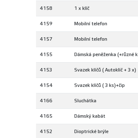
4158
1 x klíč
4159
Mobilní telefon
4157
Mobilní telefon
4155
Dámská peněženka (+různé k
4153
Svazek klíčů ( Autoklíč + 3 x)
4154
Svazek klíčů ( 3 ks)+čip
4166
Sluchátka
4165
Dámský kabát
4152
Dioptrické brýle