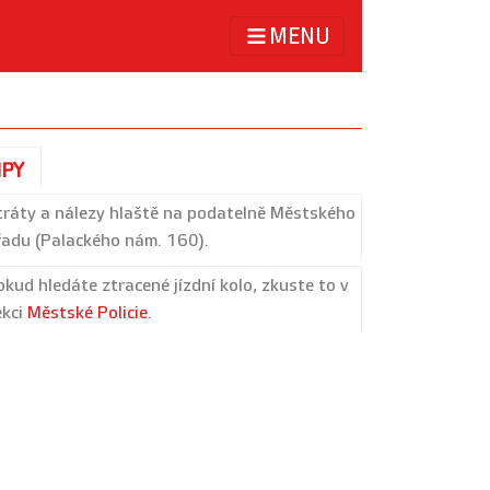
MENU
IPY
tráty a nálezy hlaště na podatelně Městského
řadu (Palackého nám. 160).
okud hledáte ztracené jízdní kolo, zkuste to v
ekci
Městské Policie
.