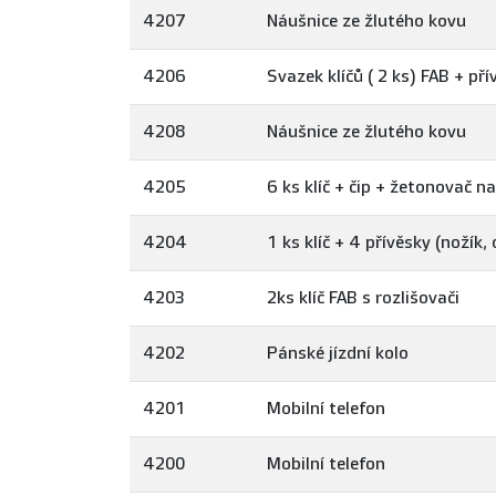
4207
Náušnice ze žlutého kovu
4206
Svazek klíčů ( 2 ks) FAB + pří
4208
Náušnice ze žlutého kovu
4205
6 ks klíč + čip + žetonovač n
4204
1 ks klíč + 4 přívěsky (nožík, 
4203
2ks klíč FAB s rozlišovači
4202
Pánské jízdní kolo
4201
Mobilní telefon
4200
Mobilní telefon