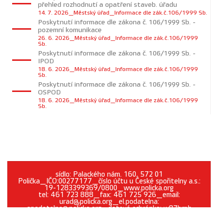
přehled rozhodnutí a opatření staveb. úřadu
14. 7. 2026_Městský úřad_Informace dle zák.č.106/1999 Sb.
Poskytnutí informace dle zákona č. 106/1999 Sb. -
pozemní komunikace
26. 6. 2026_Městský úřad_Informace dle zák.č.106/1999
Sb.
Poskytnutí informace dle zákona č. 106/1999 Sb. -
IPOD
18. 6. 2026_Městský úřad_Informace dle zák.č.106/1999
Sb.
Poskytnutí informace dle zákona č. 106/1999 Sb. -
OSPOD
18. 6. 2026_Městský úřad_Informace dle zák.č.106/1999
Sb.
sídlo: Palackého nám. 160, 572 01
Polička_IČO:00277177_číslo účtu u České spořitelny a.s.:
19-1283399369/0800_www.policka.org
tel: 461 723 888_fax: 461 725 926_email:
urad@policka.org_el.podatelna:
epodatelna@policka.org_datová schránka: w87brph