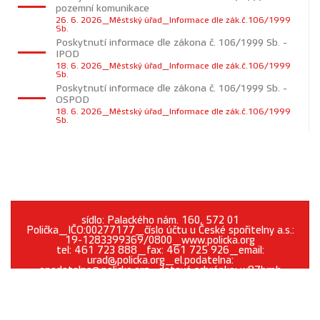
pozemní komunikace
26. 6. 2026_Městský úřad_Informace dle zák.č.106/1999
Sb.
Poskytnutí informace dle zákona č. 106/1999 Sb. -
IPOD
18. 6. 2026_Městský úřad_Informace dle zák.č.106/1999
Sb.
Poskytnutí informace dle zákona č. 106/1999 Sb. -
OSPOD
18. 6. 2026_Městský úřad_Informace dle zák.č.106/1999
Sb.
sídlo: Palackého nám. 160, 572 01
Polička_IČO:00277177_číslo účtu u České spořitelny a.s.:
19-1283399369/0800_www.policka.org
tel: 461 723 888_fax: 461 725 926_email:
urad@policka.org_el.podatelna:
epodatelna@policka.org_datová schránka: w87brph
Prohlášení o přístupnosti
O webu
Kontakt
Cookies
GDPR