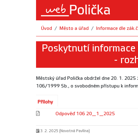
Úvod
Město a úřad
Informace dle zák
Poskytnutí informace
- roz
Městský úřad Polička obdržel dne 20. 1. 2025 
106/1999 Sb., o svobodném přístupu k inform
Přílohy
Odpověď 106 20_1_2025
3. 2. 2025 (Novotná Pavlína)