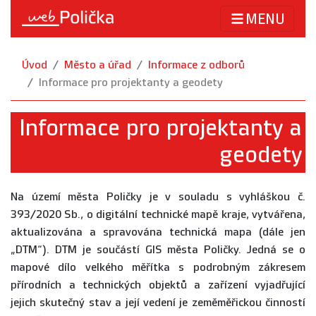
MENU
Úvod
Město a úřad
Informace z odborů
Informace pro projektanty a geodety
Informace pro projektanty a
geodety
Na území města Poličky je v souladu s vyhláškou č.
393/2020 Sb., o digitální technické mapě kraje, vytvářena,
aktualizována a spravována technická mapa (dále jen
„DTM“). DTM je součástí GIS města Poličky. Jedná se o
mapové dílo velkého měřítka s podrobným zákresem
přírodních a technických objektů a zařízení vyjadřující
jejich skutečný stav a její vedení je zeměměřickou činností