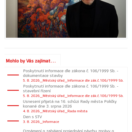
Mohlo by Vás zajímat...
Poskytnutí informace dle zákona č. 106/1999 Sb. -
dokumentace stavby
5. 8. 2026_Městský úřad_Informace dle zák.č.106/1999 Sb.
Poskytnutí informace dle zákona č. 106/1999 Sb. -
stavební řízení
5. 8. 2026_Městský úřad_Informace dle zák.č.106/1999 Sb.
Usnesení přijatá na 16. schůzi Rady města Poličky
konané dne 3. srpna 2026
4. 8. 2026_Městský úřad_Rada města
Den s STV
3. 8. 2026_Informace
Oznámení o zahájení projednání návrhu zprávy o