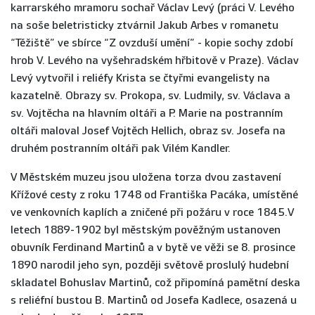
karrarského mramoru sochař Václav Levý (práci V. Levého
na soše beletristicky ztvárnil Jakub Arbes v romanetu
“Těžiště” ve sbírce “Z ovzduší umění” - kopie sochy zdobí
hrob V. Levého na vyšehradském hřbitově v Praze). Václav
Levý vytvořil i reliéfy Krista se čtyřmi evangelisty na
kazatelně. Obrazy sv. Prokopa, sv. Ludmily, sv. Václava a
sv. Vojtěcha na hlavním oltáři a P. Marie na postranním
oltáři maloval Josef Vojtěch Hellich, obraz sv. Josefa na
druhém postranním oltáři pak Vilém Kandler.
V Městském muzeu jsou uložena torza dvou zastavení
Křížové cesty z roku 1748 od Františka Pacáka, umístěné
ve venkovních kaplích a zničené při požáru v roce 1845.V
letech 1889-1902 byl městským pověžným ustanoven
obuvník Ferdinand Martinů a v bytě ve věži se 8. prosince
1890 narodil jeho syn, později světově proslulý hudební
skladatel Bohuslav Martinů, což připomíná pamětní deska
s reliéfní bustou B. Martinů od Josefa Kadlece, osazená u