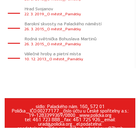
Hrad Svojanov
22. 3. 2019_O městě_Památky
Barokní skvosty na Palackého náměstí
26. 3. 2015_O městě_Památky
Rodná světnička Bohuslava Martinů
26. 3. 2015_O městě_Památky
Válečné hroby a pietní místa
10. 12. 2013_O městě_Památky
sídlo: Palackého nám. 160, 572 01
Polička_IČO:00277177_číslo účtu u České spořitelny a.s.:
19-1283399369/0800_www.policka.org
tel: 461 723 888_fax: 461 725 926_email:
urad@policka.org_el.podatelna:
epodatelna@policka.org_datová schránka: w87brph
Prohlášení o přístupnosti
O webu
Kontakt
Cookies