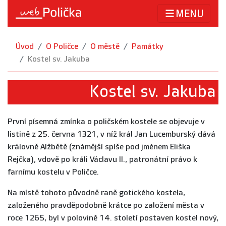
MENU
Úvod
O Poličce
O městě
Památky
Kostel sv. Jakuba
Kostel sv. Jakuba
První písemná zmínka o poličském kostele se objevuje v
listině z 25. června 1321, v níž král Jan Lucemburský dává
královně Alžbětě (známější spíše pod jménem Eliška
Rejčka), vdově po králi Václavu II., patronátní právo k
farnímu kostelu v Poličce.
Na místě tohoto původně raně gotického kostela,
založeného pravděpodobně krátce po založení města v
roce 1265, byl v polovině 14. století postaven kostel nový,