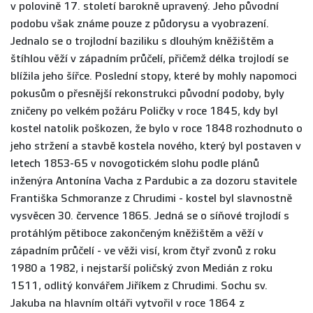
v polovině 17. století barokně upravený. Jeho původní
podobu však známe pouze z půdorysu a vyobrazení.
Jednalo se o trojlodní baziliku s dlouhým kněžištěm a
štíhlou věží v západním průčelí, přičemž délka trojlodí se
blížila jeho šířce. Poslední stopy, které by mohly napomoci
pokusům o přesnější rekonstrukci původní podoby, byly
zničeny po velkém požáru Poličky v roce 1845, kdy byl
kostel natolik poškozen, že bylo v roce 1848 rozhodnuto o
jeho stržení a stavbě kostela nového, který byl postaven v
letech 1853-65 v novogotickém slohu podle plánů
inženýra Antonína Vacha z Pardubic a za dozoru stavitele
Františka Schmoranze z Chrudimi - kostel byl slavnostně
vysvěcen 30. července 1865. Jedná se o síňové trojlodí s
protáhlým pětiboce zakončeným kněžištěm a věží v
západním průčelí - ve věži visí, krom čtyř zvonů z roku
1980 a 1982, i nejstarší poličský zvon Medián z roku
1511, odlitý konvářem Jiříkem z Chrudimi. Sochu sv.
Jakuba na hlavním oltáři vytvořil v roce 1864 z