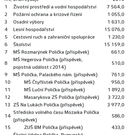
1
Životní prostředí a vodní hospodářství
7 564,0
2
Požární ochrana a krizové řízení
1 055,0
3
Osadní výbory
1 631,0
4
Lesní hospodářství
15 076,0
5
Cestovní ruch a zahraniční spolupráce
1 230,0
6
Školství
15 159,0
7
MŠ Rozmarýnek Polička (příspěvek)
661,0
MŠ Hegerova Polička (příspěvek,
8
510,0
pojistná událost r.2014)
9
MŠ Polička, Palackého nám. (příspěvek)
761,0
10
MŠ Čtyřlístek Polička (příspěvek)
956,0
11
MŠ Luční Polička (příspěvek)
1 892,0
12
Masarykova ZŠ Polička (příspěvek)
3 722,0
13
ZŠ Na Lukách Polička (příspěvek)
3 977,0
Středisko volného času Mozaika Polička
14
586,0
(příspěvek)
15
ZUŠ BM Polička (příspěvek)
433,0