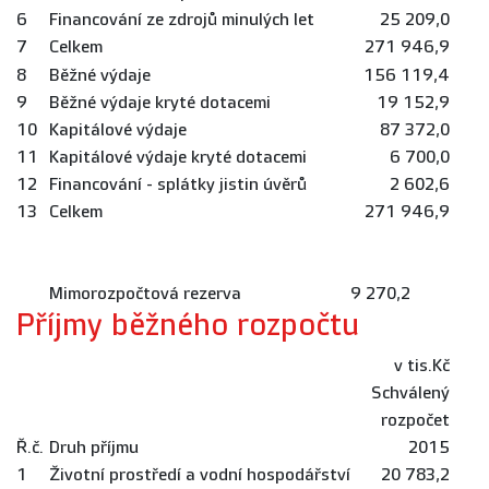
6
Financování ze zdrojů minulých let
25 209,0
7
Celkem
271 946,9
8
Běžné výdaje
156 119,4
9
Běžné výdaje kryté dotacemi
19 152,9
10
Kapitálové výdaje
87 372,0
11
Kapitálové výdaje kryté dotacemi
6 700,0
12
Financování - splátky jistin úvěrů
2 602,6
13
Celkem
271 946,9
Mimorozpočtová rezerva
9 270,2
Příjmy běžného rozpočtu
v tis.Kč
Schválený
rozpočet
Ř.č.
Druh příjmu
2015
1
Životní prostředí a vodní hospodářství
20 783,2