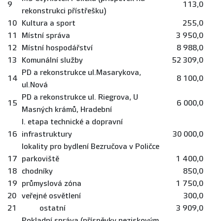
9
113,0
rekonstrukci přístřešku)
10
Kultura a sport
255,0
11
Místní správa
3 950,0
12
Místní hospodářství
8 988,0
13
Komunální služby
52 309,0
PD a rekonstrukce ul.Masarykova,
14
8 100,0
ul.Nová
PD a rekonstrukce ul. Riegrova, U
15
6 000,0
Masných krámů, Hradební
I. etapa technické a dopravní
16
infrastruktury
30 000,0
lokality pro bydlení Bezručova v Poličce
17
parkoviště
1 400,0
18
chodníky
850,0
19
průmyslová zóna
1 750,0
20
veřejné osvětlení
300,0
21
ostatní
3 909,0
Pokladní správa (příspěvky neziskovým