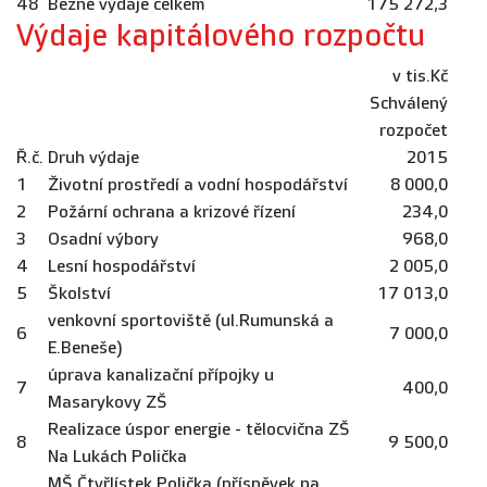
48
Běžné výdaje celkem
175 272,3
Výdaje kapitálového rozpočtu
v tis.Kč
Schválený
rozpočet
Ř.č.
Druh výdaje
2015
1
Životní prostředí a vodní hospodářství
8 000,0
2
Požární ochrana a krizové řízení
234,0
3
Osadní výbory
968,0
4
Lesní hospodářství
2 005,0
5
Školství
17 013,0
venkovní sportoviště (ul.Rumunská a
6
7 000,0
E.Beneše)
úprava kanalizační přípojky u
7
400,0
Masarykovy ZŠ
Realizace úspor energie - tělocvična ZŠ
8
9 500,0
Na Lukách Polička
MŠ Čtyřlístek Polička (příspěvek na