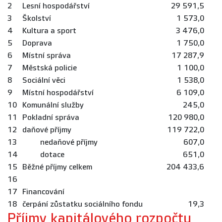
2
Lesní hospodářství
29 591,5
3
Školství
1 573,0
4
Kultura a sport
3 476,0
5
Doprava
1 750,0
6
Místní správa
17 287,9
7
Městská policie
1 100,0
8
Sociální věci
1 538,0
9
Místní hospodářství
6 109,0
10
Komunální služby
245,0
11
Pokladní správa
120 980,0
12
daňové příjmy
119 722,0
13
nedaňové příjmy
607,0
14
dotace
651,0
15
Běžné příjmy celkem
204 433,6
16
17
Financování
18
čerpání zůstatku sociálního fondu
19,3
Příjmy kapitálového rozpočtu