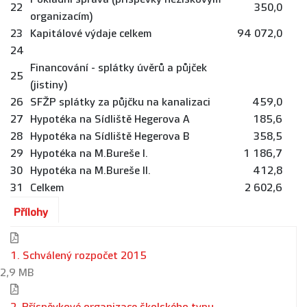
22
350,0
organizacím)
23
Kapitálové výdaje celkem
94 072,0
24
Financování - splátky úvěrů a půjček
25
(jistiny)
26
SFŽP splátky za půjčku na kanalizaci
459,0
27
Hypotéka na Sídliště Hegerova A
185,6
28
Hypotéka na Sídliště Hegerova B
358,5
29
Hypotéka na M.Bureše I.
1 186,7
30
Hypotéka na M.Bureše II.
412,8
31
Celkem
2 602,6
Přílohy
1. Schválený rozpočet 2015
2,9 MB