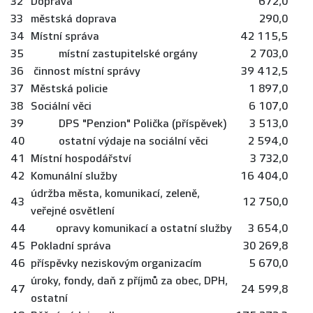
32
Doprava
672,0
33
městská doprava
290,0
34
Místní správa
42 115,5
35
místní zastupitelské orgány
2 703,0
36
činnost místní správy
39 412,5
37
Městská policie
1 897,0
38
Sociální věci
6 107,0
39
DPS "Penzion" Polička (příspěvek)
3 513,0
40
ostatní výdaje na sociální věci
2 594,0
41
Místní hospodářství
3 732,0
42
Komunální služby
16 404,0
údržba města, komunikací, zeleně,
43
12 750,0
veřejné osvětlení
44
opravy komunikací a ostatní služby
3 654,0
45
Pokladní správa
30 269,8
46
příspěvky neziskovým organizacím
5 670,0
úroky, fondy, daň z příjmů za obec, DPH,
47
24 599,8
ostatní