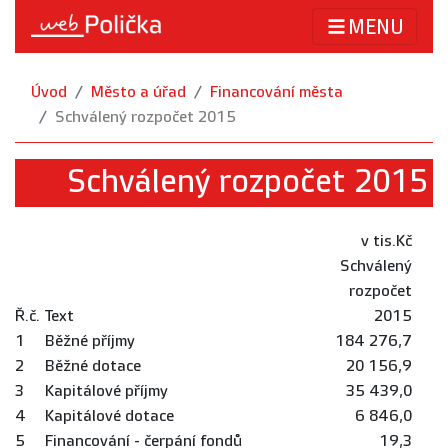
MENU
Úvod
Město a úřad
Financování města
Schválený rozpočet 2015
Schválený rozpočet 2015
v tis.Kč
Schválený
rozpočet
Ř.č.
Text
2015
1
Běžné příjmy
184 276,7
2
Běžné dotace
20 156,9
3
Kapitálové příjmy
35 439,0
4
Kapitálové dotace
6 846,0
5
Financování - čerpání fondů
19,3