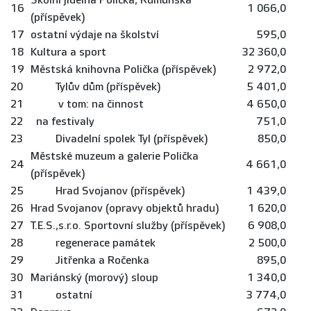
Školní jídelna Polička, Rumunská
16
1 066,0
(příspěvek)
17
ostatní výdaje na školství
595,0
18
Kultura a sport
32 360,0
19
Městská knihovna Polička (příspěvek)
2 972,0
20
Tylův dům (příspěvek)
5 401,0
21
v tom: na činnost
4 650,0
22
na festivaly
751,0
23
Divadelní spolek Tyl (příspěvek)
850,0
Městské muzeum a galerie Polička
24
4 661,0
(příspěvek)
25
Hrad Svojanov (příspěvek)
1 439,0
26
Hrad Svojanov (opravy objektů hradu)
1 620,0
27
T.E.S.,s.r.o. Sportovní služby (příspěvek)
6 908,0
28
regenerace památek
2 500,0
29
Jitřenka a Ročenka
895,0
30
Mariánský (morový) sloup
1 340,0
31
ostatní
3 774,0