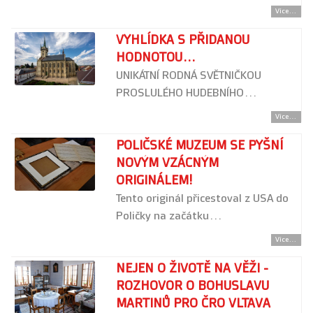
Více...
VYHLÍDKA S PŘIDANOU
HODNOTOU...
UNIKÁTNÍ RODNÁ SVĚTNIČKOU
PROSLULÉHO HUDEBNÍHO…
Více...
POLIČSKÉ MUZEUM SE PYŠNÍ
NOVÝM VZÁCNÝM
ORIGINÁLEM!
Tento originál přicestoval z USA do
Poličky na začátku…
Více...
NEJEN O ŽIVOTĚ NA VĚŽI -
ROZHOVOR O BOHUSLAVU
MARTINŮ PRO ČRO VLTAVA