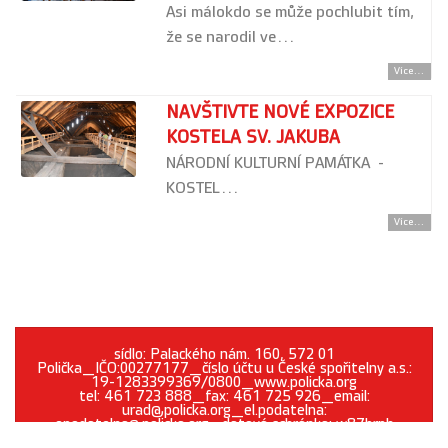
Asi málokdo se může pochlubit tím,
že se narodil ve…
Více...
NAVŠTIVTE NOVÉ EXPOZICE
KOSTELA SV. JAKUBA
NÁRODNÍ KULTURNÍ PAMÁTKA -
KOSTEL…
Více...
sídlo: Palackého nám. 160, 572 01
Polička_IČO:00277177_číslo účtu u České spořitelny a.s.:
19-1283399369/0800_www.policka.org
tel: 461 723 888_fax: 461 725 926_email:
urad@policka.org_el.podatelna:
epodatelna@policka.org_datová schránka: w87brph
Prohlášení o přístupnosti
O webu
Kontakt
Cookies