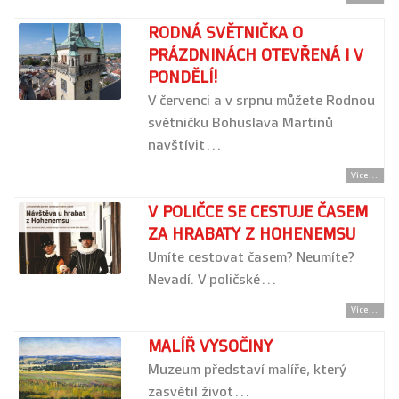
RODNÁ SVĚTNIČKA O
PRÁZDNINÁCH OTEVŘENÁ I V
PONDĚLÍ!
V červenci a v srpnu můžete Rodnou
světničku Bohuslava Martinů
navštívit…
Více...
V POLIČCE SE CESTUJE ČASEM
ZA HRABATY Z HOHENEMSU
Umíte cestovat časem? Neumíte?
Nevadí. V poličské…
Více...
MALÍŘ VYSOČINY
Muzeum představí malíře, který
zasvětil život…