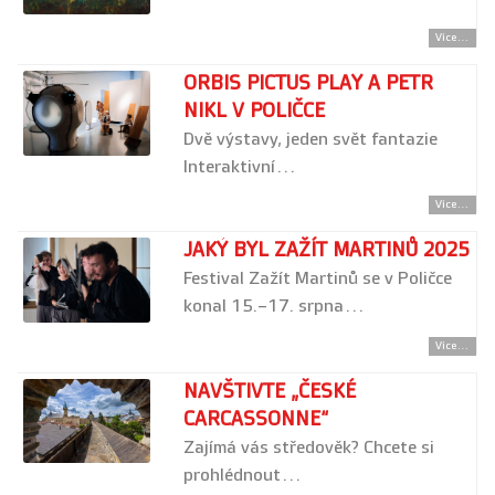
Více...
ORBIS PICTUS PLAY A PETR
NIKL V POLIČCE
Dvě výstavy, jeden svět fantazie
Interaktivní…
Více...
JAKÝ BYL ZAŽÍT MARTINŮ 2025
Festival Zažít Martinů se v Poličce
konal 15.–17. srpna…
Více...
NAVŠTIVTE „ČESKÉ
CARCASSONNE“
Zajímá vás středověk? Chcete si
prohlédnout…