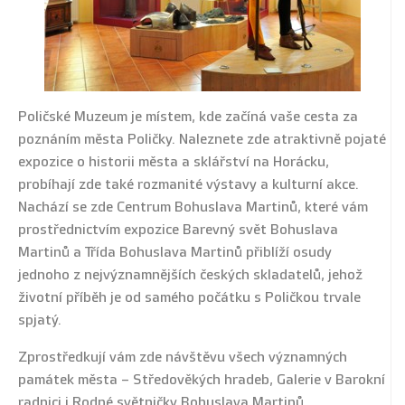
Poličské Muzeum je místem, kde začíná vaše cesta za
poznáním města Poličky. Naleznete zde atraktivně pojaté
expozice o historii města a sklářství na Horácku,
probíhají zde také rozmanité výstavy a kulturní akce.
Nachází se zde Centrum Bohuslava Martinů, které vám
prostřednictvím expozice Barevný svět Bohuslava
Martinů a Třída Bohuslava Martinů přiblíží osudy
jednoho z nejvýznamnějších českých skladatelů, jehož
životní příběh je od samého počátku s Poličkou trvale
spjatý.
Zprostředkují vám zde návštěvu všech významných
památek města – Středověkých hradeb, Galerie v Barokní
radnici i Rodné světničky Bohuslava Martinů.