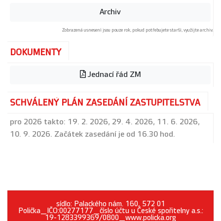
Archiv
Zobrazená usnesení jsou pouze rok, pokud potřebujete starší, využijte archiv.
DOKUMENTY
Jednací řád ZM
SCHVÁLENÝ PLÁN ZASEDÁNÍ ZASTUPITELSTVA
pro 2026 takto: 19. 2. 2026, 29. 4. 2026, 11. 6. 2026,
10. 9. 2026. Začátek zasedání je od 16.30 hod.
sídlo: Palackého nám. 160, 572 01
Polička_IČO:00277177_číslo účtu u České spořitelny a.s.:
19-1283399369/0800_www.policka.org