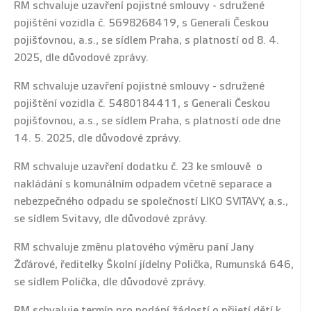
RM schvaluje uzavření pojistné smlouvy - sdružené
pojištění vozidla č. 5698268419, s Generali Českou
pojišťovnou, a.s., se sídlem Praha, s platností od 8. 4.
2025, dle důvodové zprávy.
RM schvaluje uzavření pojistné smlouvy - sdružené
pojištění vozidla č. 5480184411, s Generali Českou
pojišťovnou, a.s., se sídlem Praha, s platností ode dne
14. 5. 2025, dle důvodové zprávy.
RM schvaluje uzavření dodatku č. 23 ke smlouvě o
nakládání s komunálním odpadem včetně separace a
nebezpečného odpadu se společností LIKO SVITAVY, a.s.,
se sídlem Svitavy, dle důvodové zprávy.
RM schvaluje změnu platového výměru paní Jany
Žďárové, ředitelky Školní jídelny Polička, Rumunská 646,
se sídlem Polička, dle důvodové zprávy.
RM schvaluje termín pro podání žádostí o přijetí dětí k