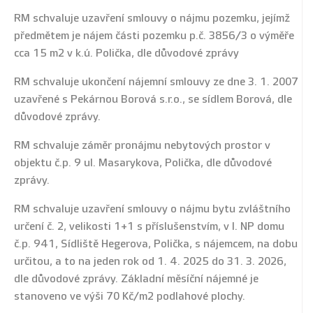
RM schvaluje uzavření smlouvy o nájmu pozemku, jejímž
předmětem je nájem části pozemku p.č. 3856/3 o výměře
cca 15 m2 v k.ú. Polička, dle důvodové zprávy
RM schvaluje ukončení nájemní smlouvy ze dne 3. 1. 2007
uzavřené s Pekárnou Borová s.r.o., se sídlem Borová, dle
důvodové zprávy.
RM schvaluje záměr pronájmu nebytových prostor v
objektu č.p. 9 ul. Masarykova, Polička, dle důvodové
zprávy.
RM schvaluje uzavření smlouvy o nájmu bytu zvláštního
určení č. 2, velikosti 1+1 s příslušenstvím, v I. NP domu
č.p. 941, Sídliště Hegerova, Polička, s nájemcem, na dobu
určitou, a to na jeden rok od 1. 4. 2025 do 31. 3. 2026,
dle důvodové zprávy. Základní měsíční nájemné je
stanoveno ve výši 70 Kč/m2 podlahové plochy.