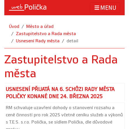
MENU
Úvod
Město a úřad
Zastupitelstvo a Rada města
Usnesení Rady města
detail
Zastupitelstvo a Rada
města
USNESENÍ PŘIJATÁ NA 6. SCHŮZI RADY MĚSTA
POLIČKY KONANÉ DNE 24. BŘEZNA 2025
RM schvaluje uzavření dohody o stanovení rozsahu a
ceně činností pro rok 2025 včetně ceníku služeb a výkonů
s T.E.S. s.r.o. Polička, se sídlem Polička, dle důvodové