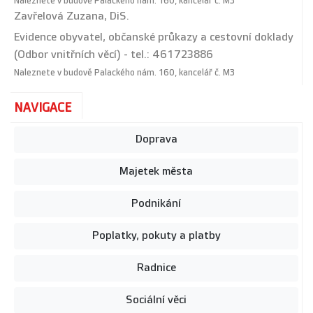
Naleznete v budově Palackého nám. 160, kancelář č. M3
Zavřelová Zuzana, DiS.
Evidence obyvatel, občanské průkazy a cestovní doklady
(Odbor vnitřních věcí) - tel.: 461723886
Naleznete v budově Palackého nám. 160, kancelář č. M3
NAVIGACE
Doprava
Majetek města
Podnikání
Poplatky, pokuty a platby
Radnice
Sociální věci