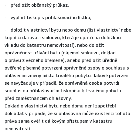
· předložit občanský průkaz,
· vyplnit tiskopis přihlašovacího lístku,
· doložit vlastnictví bytu nebo domu (list vlastnictví nebo
kupní či darovací smlouvu, která je opatřena doložkou
vkladu do katastru nemovitostí), nebo doložit
oprávněnost užívání bytu (nájemní smlouvu, doklad
o právu z věcného břemene), anebo předložit úředně
ověřené písemné potvrzení oprávněné osoby o souhlasu s
ohlášením změny místa trvalého pobytu. Takové potvrzení
se nevyžaduje v případě, že oprávněná osoba potvrdí
souhlas na přihlašovacím tiskopisu k trvalému pobytu
před zaměstnancem ohlašovny.
Doklad o vlastnictví bytu nebo domu není zapotřebí
dokládat v případě, že si ohlašovna může existenci tohoto
práva sama ověřit dálkovým přístupem v katastru
nemovitostí.