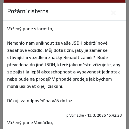
MENU
×
Požární cisterna
Úvod
Město a úřad
Ptejte se...
Vážený pane starosto,
Ptejte se starosty
Nemohlo nám uniknout že vaše JSDH obdrží nové
zásahové vozidlo. Můj dotaz zní, jaký je záměr se
stávajícím vozidlem značky Renault záměr? Bude
Oprava křižovatky Wolkerova a Mánesová
převedena do jiné JSDH, které jako město zřizujete, aby
Michal Škorpík ze dne 1. 8. 2026 15:16:12 (odpovězeno 5. 8. 2026
se zajistila lepší akceschopnost a vybavenost jednotek
10:48:56)
nebo bude na prodej? V případě prodeje jak bychom
mohli usilovat o její získání.
Jitřenka příspěvky
Jiří ze dne 28. 6. 2026 16:10:54 (odpovězeno 29. 6. 2026 8:44:11)
Děkuji za odpověď na váš dotaz.
MŠ Čtyřlístek přechod pro chodce
p.Vomáčka - 13. 3. 2026 15:42:28
Kateřina ze dne 2. 6. 2026 20:53:17 (odpovězeno 17. 6. 2026
Vážený pane Vomáčko,
9:49:34)