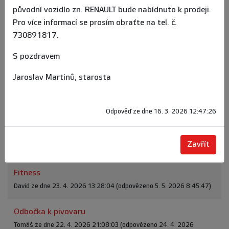
původní vozidlo zn. RENAULT bude nabídnuto k prodeji.
vodorovné dopravní značení parkovišť
Pro více informací se prosím obraťte na tel. č.
poličák ze dne 29. 5. 2026 20:00:04 (odpovězeno 2. 6. 2026
730891817.
13:19:02)
S pozdravem
časopisu Jitřenka
Jaroslav Martinů, starosta
Anna Andrlíková ze dne 12. 5. 2026 15:48:16 (odpovězeno 14. 5.
2026 11:04:13)
Odpověď ze dne 16. 3. 2026 12:47:26
Sucho a sekání trávy ve městě
Jitka Kopecká ze dne 8. 5. 2026 0:29:11 (odpovězeno 11. 5. 2026
Zavřít
13:32:30)
Fitness
David ze dne 23. 4. 2026 13:28:04 (odpovězeno 5. 5. 2026 8:45:47)
Odbočka k pivovaru
Tomáš ze dne 22. 4. 2026 21:08:03 (odpovězeno 24. 4. 2026