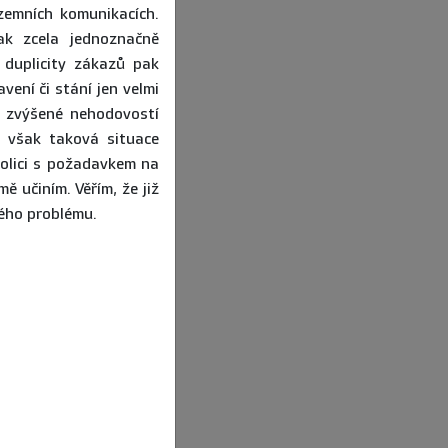
zemních komunikacích.
ak zcela jednoznačně
 duplicity zákazů pak
ení či stání jen velmi
m zvýšené nehodovostí
, však taková situace
olici s požadavkem na
ě učiním. Věřím, že již
ého problému.