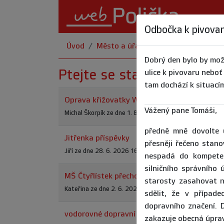
Odbočka k pivova
Úvod
Město a úřad
Ptejte se...
Dobrý den bylo by mož
Ptejte se starosty
ulice k pivovaru neboť
tam dochází k situací
Oprava křižovatky Wolkerova a Mánesová
Vážený pane Tomáši,
Michal Škorpík ze dne 1. 8. 2026 15:16:12 (odpovězeno 
předně mně dovolte 
Jitřenka příspěvky
přesněji řečeno stan
Jiří ze dne 28. 6. 2026 16:10:54 (odpovězeno 29. 6. 20
nespadá do kompeten
silničního správního
MŠ Čtyřlístek přechod pro chodce
starosty zasahovat 
Kateřina ze dne 2. 6. 2026 20:53:17 (odpovězeno 17. 6
sdělit, že v případ
dopravního značení. 
vodorovné dopravní značení parkovišť
zakazuje obecná úpra