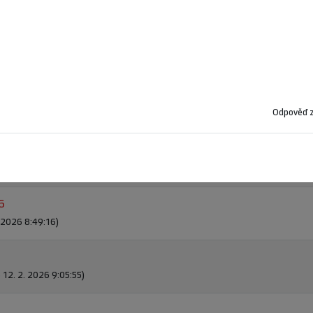
. 3. 2026 12:47:26)
 9. 3. 2026 10:38:02)
Odpověď z
no 4. 3. 2026 16:08:31)
. 2026 9:25:58)
6
. 2026 8:49:16)
 12. 2. 2026 9:05:55)