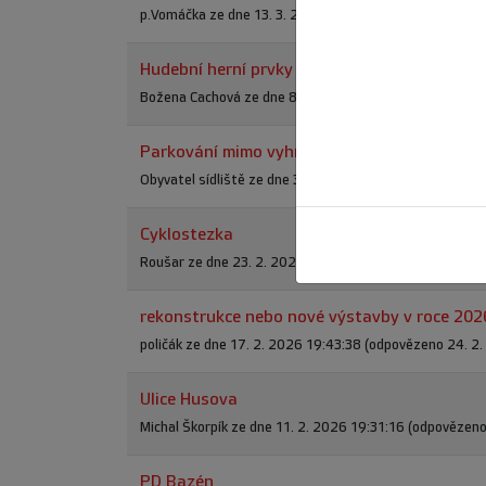
p.Vomáčka ze dne 13. 3. 2026 15:42:28 (odpovězeno 16
Hudební herní prvky
Božena Cachová ze dne 8. 3. 2026 15:15:17 (odpovězeno
Parkování mimo vyhrazená místa
Obyvatel sídliště ze dne 3. 3. 2026 17:11:06 (odpověze
Cyklostezka
Roušar ze dne 23. 2. 2026 17:44:43 (odpovězeno 24. 2
rekonstrukce nebo nové výstavby v roce 202
poličák ze dne 17. 2. 2026 19:43:38 (odpovězeno 24. 2
Ulice Husova
Michal Škorpík ze dne 11. 2. 2026 19:31:16 (odpovězeno
PD Bazén