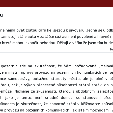
ru
né namalovat žlutou čáru ke sjezdu k pivovaru. Jedná se u odb
 tam stojí stále auta v zatáčce což asi není povolené a hlavně n
m které mohou skončit nehodou. Děkuji a věřím že jsem tím bude
To
5. 8. 2026 10:48:56)
upozornit zde na skutečnost, že Vámi požadované „malování
ovení místní úpravy provozu na pozemních komunikacích ve fo
26 8:44:11)
ce samosprávy, potažmo starosty města, ale je plně v pů
 úřadu, což je výkon přenesené působnosti státní správ, do 
nemůže. Nicméně ze zkušenosti, kterou s obdobnými záležit
. 2026 9:49:34)
ech jako je tento, není snadné domoci se stanovení pře
Důvodem je skutečnost, že samotné stání v křižovatce způsob
va provozu na pozemních komunikacích, jak jste mimochodem i 