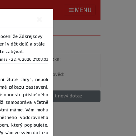
MENU
×
očení že Zákrejsovy
ení vidět dolů a stále
Info
te zabývat.
Poslední otázka:
máš - 22. 4. 2026 21:08:03
1. 8. 2026
Poslední odpověď:
 žluté čáry“, neboli
5. 8. 2026
rmě zákazu zastavení,
sobnosti příslušného
Položit nový dotaz
níž samospráva včetně
ostmi máme, Vám mohu
dmětného vodorovného
em, který popisujete,
Vy sám ve svém dotazu