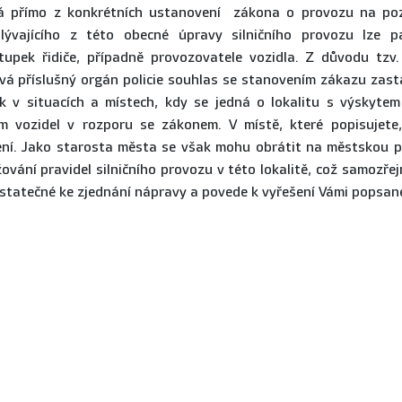
 2026 13:19:02)
ývá přímo z konkrétních ustanovení zákona o provozu na po
lývajícího z této obecné úpravy silničního provozu lze p
tupek řidiče, případně provozovatele vozidla. Z důvodu tzv.
no 14. 5. 2026 11:04:13)
vá příslušný orgán policie souhlas se stanovením zákazu zastav
ak v situacích a místech, kdy se jedná o lokalitu s výskyte
 vozidel v rozporu se zákonem. V místě, které popisujete
. 5. 2026 13:32:30)
ení. Jako starosta města se však mohu obrátit na městskou p
vání pravidel silničního provozu v této lokalitě, což samozřejm
statečné ke zjednání nápravy a povede k vyřešení Vámi popsan
026 8:45:47)
 2026 12:44:05)
26 8:24:17)