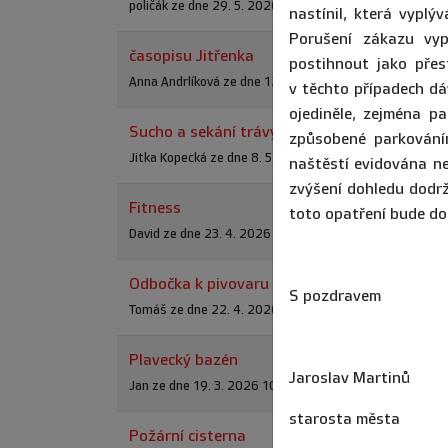
poličák ze dne 29. 5. 2026 20:00:04 (odpovězeno 2. 6.
nastínil, která vypl
Porušení zákazu vyp
časopisu Jitřenka
postihnout jako přes
Anna Andrlíková ze dne 12. 5. 2026 15:48:16 (odpověze
v těchto případech dá
ojediněle, zejména p
Sucho a sekání trávy ve městě
způsobené parkováním
Jitka Kopecká ze dne 8. 5. 2026 0:29:11 (odpovězeno 11
naštěstí evidována n
zvýšení dohledu dodržo
Fitness
toto opatření bude do
David ze dne 23. 4. 2026 13:28:04 (odpovězeno 5. 5. 2
Odbočka k pivovaru
S pozdravem
Tomáš ze dne 22. 4. 2026 21:08:03 (odpovězeno 24. 4.
Plavecký bazén
Jaroslav Martinů
Jan ze dne 19. 3. 2026 10:34:42 (odpovězeno 24. 3. 20
starosta města
Požární cisterna