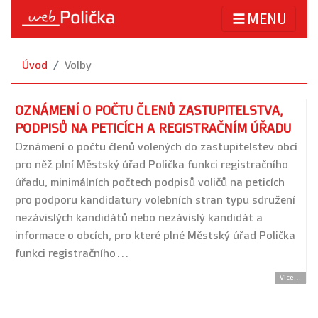
MENU
Úvod
Volby
OZNÁMENÍ O POČTU ČLENŮ ZASTUPITELSTVA,
PODPISŮ NA PETICÍCH A REGISTRAČNÍM ÚŘADU
Oznámení o počtu členů volených do zastupitelstev obcí
pro něž plní Městský úřad Polička funkci registračního
úřadu, minimálních počtech podpisů voličů na peticích
pro podporu kandidatury volebních stran typu sdružení
nezávislých kandidátů nebo nezávislý kandidát a
informace o obcích, pro které plné Městský úřad Polička
funkci registračního…
Více...