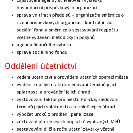
zajišťování agendy schvalování výsledků
hospodaření příspěvkových organizací
správa vnitřních předpisů – organizační směrnice o
řízení příspěvkových organizací, kontrolní řád,
sociální fond a směrnice o sestavování rozpočtu
včetně vydávání metodických pokynů
agenda finančního výboru
správa sociálního fondu
Oddělení účetnictví
vedení účetnictví a provádění účetních operací města
evidence došlých faktur, sledování termínů jejich
splatnosti a provádění jejich úhrad
vystavování faktur pro město Polička, sledování
termínů jejich splatnosti a termínů jejich úhrad
výpočet úroků z prodlení, penalizace
zúčtování plateb všech poplatků vybíraných MěÚ
sestavování dílčí a roční účetní závěrky včetně