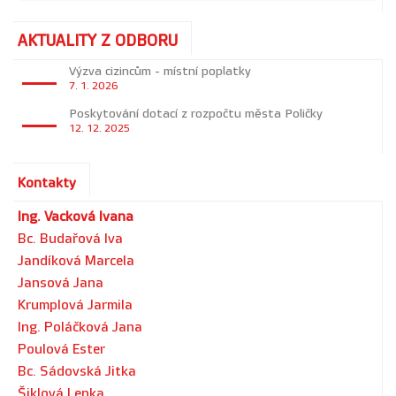
AKTUALITY Z ODBORU
Výzva cizincům - místní poplatky
7. 1. 2026
Poskytování dotací z rozpočtu města Poličky
12. 12. 2025
Kontakty
Ing. Vacková Ivana
Bc. Budařová Iva
Jandíková Marcela
Jansová Jana
Krumplová Jarmila
Ing. Poláčková Jana
Poulová Ester
Bc. Sádovská Jitka
Šiklová Lenka