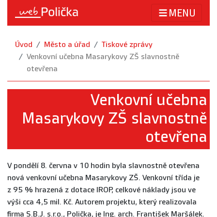
MENU
Úvod
Město a úřad
Tiskové zprávy
Venkovní učebna Masarykovy ZŠ slavnostně
otevřena
Venkovní učebna
Masarykovy ZŠ slavnostně
otevřena
V pondělí 8. června v 10 hodin byla slavnostně otevřena
nová venkovní učebna Masarykovy ZŠ. Venkovní třída je
z 95 % hrazená z dotace IROP, celkové náklady jsou ve
výši cca 4,5 mil. Kč. Autorem projektu, který realizovala
firma S.B.J. s.r.o., Polička, je Ing. arch. František Maršálek.