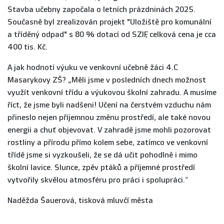
Stavba učebny započala o letních prázdninách 2025.
Současně byl zrealizován projekt "Uložiště pro komunální
a tříděný odpad" s 80 % dotací od SZIF, celková cena je cca
400 tis. Kč.
A jak hodnotí výuku ve venkovní učebně žáci 4.C
Masarykovy ZŠ? „Měli jsme v posledních dnech možnost
využít venkovní třídu a výukovou školní zahradu. A musíme
říct, že jsme byli nadšeni! Učení na čerstvém vzduchu nám
přineslo nejen příjemnou změnu prostředí, ale také novou
energii a chuť objevovat. V zahradě jsme mohli pozorovat
rostliny a přírodu přímo kolem sebe, zatímco ve venkovní
třídě jsme si vyzkoušeli, že se dá učit pohodlně i mimo
školní lavice. Slunce, zpěv ptáků a příjemné prostředí
vytvořily skvělou atmosféru pro práci i spolupráci.“
Naděžda Šauerová, tisková mluvčí města