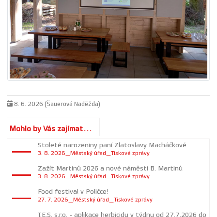
8. 6. 2026 (Šauerová Naděžda)
Mohlo by Vás zajímat...
Stoleté narozeniny paní Zlatoslavy Macháčkové
3. 8. 2026_Městský úřad_Tiskové zprávy
Zažít Martinů 2026 a nové náměstí B. Martinů
3. 8. 2026_Městský úřad_Tiskové zprávy
Food festival v Poličce!
27. 7. 2026_Městský úřad_Tiskové zprávy
T.E.S. s.r.o. - aplikace herbicidu v týdnu od 27.7.2026 do