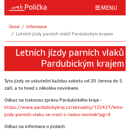
MENU
Úvod
Informace
Letních jízdy parních vlaků Pardubickým krajem
Letních jízdy parních vlaků
Pardubickým krajem
Tyto jízdy se uskuteční každou sobotu od 20. června do 5.
září, a to hned s několika novinkami.
Odkaz na tiskovou zprávu Pardubického kraje -
https://www.pardubickykraj.cz/aktuality/132427/letni-
jizdy-parnich-vlaku-se-vraci-s-radou-novinek?pg=4
Odkaz na informace o jízdách: