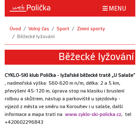
MENU
Úvod
Volný čas
Sport
Zimní sporty
Běžecké lyžování
Běžecké lyžování
CYKLO-SKI klub Polička - lyžařské běžecké tratě „U Salaše“
, nadmořská výška: 560-620 m n/m, délka: 2 a 5 km,
převýšení 45-120 m, úprava stop na klasiku i bruslení
rolbou a skůtrem, nástup a parkoviště u sjezdovky -
výjezd z města ve směru na Korouhev i u salaše, další
informace a mapa tratí na
www.cyklo-ski-policka.cz
, tel:
+420602296843