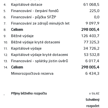
Kapitálové dotace
61 068,5
4.
Financování - čerpání fondů
225,0
5.
Financování - půjčka SFŽP
0,0
6.
Financování ze zdrojů minulých let
9 097,9
7.
Celkem
298 005,4
8.
Běžné výdaje
126 403,7
9.
Běžné výdaje kryté dotacemi
77 325,3
10.
Kapitálové výdaje
34 726,2
11.
Kapitálové výdaje kryté dotacemi
53 532,8
12.
Financování - splátky jistin úvěrů
6 017,4
13.
Celkem
298 005,4
14.
Mimorozpočtová rezerva
6 434,3
Příjmy běžného rozpočtu
v tis.Kč
Schválený
rozpočet