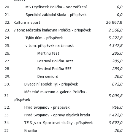
20.
MŠ Čtyřlístek Polička - soc.zařízení
0,0
21.
Speciální základní škola - příspěvek
0,0
22.
Kultura a sport
26 667,8
23.
v tom: Městská knihovna Polička - příspěvek
2 566,0
24.
Tylův dům - příspěvek
5 222,8
25.
v tom: příspěvek na činnost
4 347,8
26.
Martinů fest
285,0
27.
Festival Polička Jazz
285,0
28.
Festival Polička 555
285,0
29.
Den seniorů
20,0
30.
Divadelní spolek Tyl - příspěvek
672,0
Městské muzeum a galerie Polička -
31.
5 009,8
příspěvek
32.
Hrad Svojanov - příspěvek
950,0
33.
Hrad Svojanov - opravy objektů hradu
1 422,0
34.
T.E.S.,s.r.o. Sportovní služby - příspěvek
6 697,0
35.
Kronika
20,0