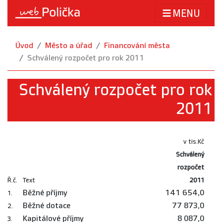
MENU
Úvod
Město a úřad
Financování města
Schválený rozpočet pro rok 2011
Schválený rozpočet pro rok
2011
v tis.Kč
Schválený
rozpočet
Ř.č.
Text
2011
Běžné příjmy
141 654,0
1.
Běžné dotace
77 873,0
2.
Kapitálové příjmy
8 087,0
3.