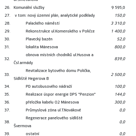
26.
Komunální služby
9 595,0
27.
v tom: nový územní plán, analytické podklady
150,0
28.
Palackého náměstí
3 310,0
29.
Rekonstrukce ul.Komenského v Poličce
1 400,0
30.
Plavecký bazén
52,0
31.
lokalita Mánesova
800,0
obnova místních chodníků ul.Husova a
32.
839,0
Čsl.armády
Revitalizace bytového domu Polička,
33.
2 500,0
Sídliště Hegerova B
34.
PD autobusového nádraží
100,0
35.
Realizace úspor energie DPS "Penzion"
144,0
36.
přeložka kabelu O2 Mánesova
300,0
37.
Průmyslová zóna ul.T.Novákové
0,0
Regenerace panelového sídliště
38.
0,0
Švermova
39.
ostatní
0,0