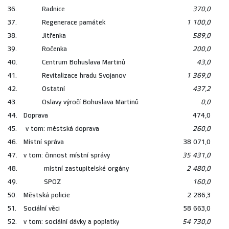
36.
Radnice
370,0
37.
Regenerace památek
1 100,0
38.
Jitřenka
589,0
39.
Ročenka
200,0
40.
Centrum Bohuslava Martinů
43,0
41.
Revitalizace hradu Svojanov
1 369,0
42.
Ostatní
437,2
43.
Oslavy výročí Bohuslava Martinů
0,0
44.
Doprava
474,0
45.
v tom: městská doprava
260,0
46.
Místní správa
38 071,0
47.
v tom: činnost místní správy
35 431,0
48.
místní zastupitelské orgány
2 480,0
49.
SPOZ
160,0
50.
Městská policie
2 286,3
51.
Sociální věci
58 663,0
52.
v tom: sociální dávky a poplatky
54 730,0