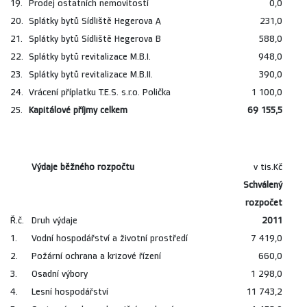
19.
Prodej ostatních nemovitostí
0,0
20.
Splátky bytů Sídliště Hegerova A
231,0
21.
Splátky bytů Sídliště Hegerova B
588,0
22.
Splátky bytů revitalizace M.B.I.
948,0
23.
Splátky bytů revitalizace M.B.II.
390,0
24.
Vrácení příplatku T.E.S. s.r.o. Polička
1 100,0
25.
Kapitálové příjmy celkem
69 155,5
Výdaje běžného rozpočtu
v tis.Kč
Schválený
rozpočet
Ř.č.
Druh výdaje
2011
1.
Vodní hospodářství a životní prostředí
7 419,0
2.
Požární ochrana a krizové řízení
660,0
3.
Osadní výbory
1 298,0
4.
Lesní hospodářství
11 743,2