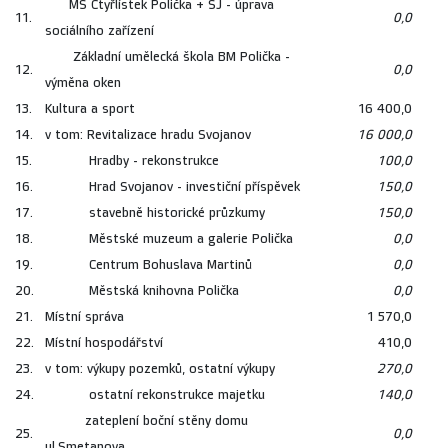
MŠ Čtyřlístek Polička + ŠJ - úprava
11.
0,0
sociálního zařízení
Základní umělecká škola BM Polička -
12.
0,0
výměna oken
13.
Kultura a sport
16 400,0
14.
v tom: Revitalizace hradu Svojanov
16 000,0
15.
Hradby - rekonstrukce
100,0
16.
Hrad Svojanov - investiční příspěvek
150,0
17.
stavebně historické průzkumy
150,0
18.
Městské muzeum a galerie Polička
0,0
19.
Centrum Bohuslava Martinů
0,0
20.
Městská knihovna Polička
0,0
21.
Místní správa
1 570,0
22.
Místní hospodářství
410,0
23.
v tom: výkupy pozemků, ostatní výkupy
270,0
24.
ostatní rekonstrukce majetku
140,0
zateplení boční stěny domu
25.
0,0
ul.Smetanova