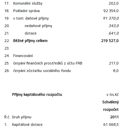
17.
Komunální služby
202,0
18.
Pokladní správa
92 354,0
19.
v tom: daňové příjmy
91 370,0
20.
nedaňové příjmy
343,0
21.
dotace
641,0
22.
Běžné příjmy celkem
219 527,0
23.
24.
Financování
25.
čerpání finančních prostředků z účtu FRB
217,0
26.
čerpání zůstatku sociálního fondu
8,0
Příjmy kapitálového rozpočtu
v tis.Kč
Schválený
rozpočet
Ř.č.
Druh příjmu
2011
1.
Kapitálové dotace
61 068,5