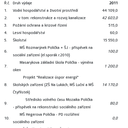
Ř.č.
Druh výdaje
2011
1.
Vodní hospodářství a životní prostředí
44 109,0
2.
v tom: rekonstrukce a rozvoj kanalizace
42 603,0
3.
Požární ochrana a krizové řízení
515,0
4.
Lesní hospodářství
60,0
5.
Školství
15 550,0
MŠ Rozmarýnek Polička + ŠJ - příspěvek na
6.
100,0
sociální zařízení (el.sporák r.2010)
Masarykova základní škola Polička - výměna
7.
1 200,0
oken
Projekt "Realizace úspor energií"
8.
školských zařízení (ZŠ Na Lukách, MŠ Luční a MŠ
14 170,0
Čtyřlístek)
Středisko volného času Mozaika Polička
9.
80,0
- příspěvek na rekonstrukci sociálního zařízení
MŠ Hegerova Polička - PD rozšíření
10.
0,0
sociálního zařízení