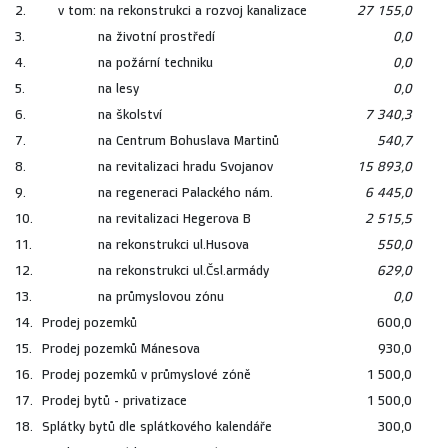
2.
v tom: na rekonstrukci a rozvoj kanalizace
27 155,0
3.
na životní prostředí
0,0
4.
na požární techniku
0,0
5.
na lesy
0,0
6.
na školství
7 340,3
7.
na Centrum Bohuslava Martinů
540,7
8.
na revitalizaci hradu Svojanov
15 893,0
9.
na regeneraci Palackého nám.
6 445,0
10.
na revitalizaci Hegerova B
2 515,5
11.
na rekonstrukci ul.Husova
550,0
12.
na rekonstrukci ul.Čsl.armády
629,0
13.
na průmyslovou zónu
0,0
14.
Prodej pozemků
600,0
15.
Prodej pozemků Mánesova
930,0
16.
Prodej pozemků v průmyslové zóně
1 500,0
17.
Prodej bytů - privatizace
1 500,0
18.
Splátky bytů dle splátkového kalendáře
300,0