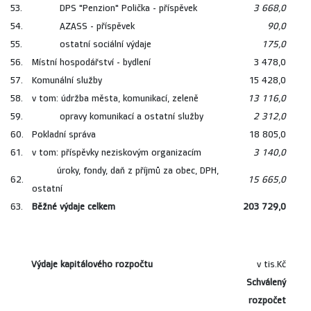
53.
DPS "Penzion" Polička - příspěvek
3 668,0
54.
AZASS - příspěvek
90,0
55.
ostatní sociální výdaje
175,0
56.
Místní hospodářství - bydlení
3 478,0
57.
Komunální služby
15 428,0
58.
v tom: údržba města, komunikací, zeleně
13 116,0
59.
opravy komunikací a ostatní služby
2 312,0
60.
Pokladní správa
18 805,0
61.
v tom: příspěvky neziskovým organizacím
3 140,0
úroky, fondy, daň z příjmů za obec, DPH,
62.
15 665,0
ostatní
63.
Běžné výdaje celkem
203 729,0
Výdaje kapitálového rozpočtu
v tis.Kč
Schválený
rozpočet