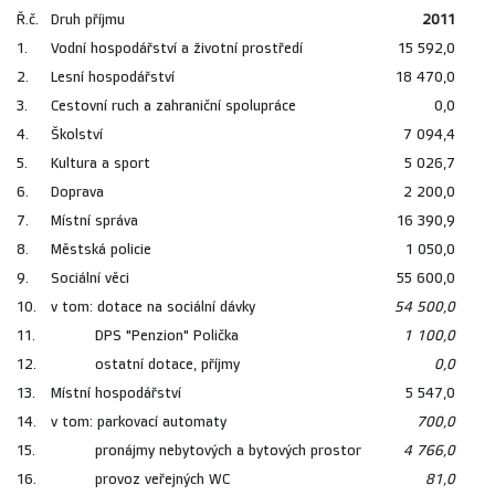
Ř.č.
Druh příjmu
2011
1.
Vodní hospodářství a životní prostředí
15 592,0
2.
Lesní hospodářství
18 470,0
3.
Cestovní ruch a zahraniční spolupráce
0,0
4.
Školství
7 094,4
5.
Kultura a sport
5 026,7
6.
Doprava
2 200,0
7.
Místní správa
16 390,9
8.
Městská policie
1 050,0
9.
Sociální věci
55 600,0
10.
v tom: dotace na sociální dávky
54 500,0
11.
DPS "Penzion" Polička
1 100,0
12.
ostatní dotace, příjmy
0,0
13.
Místní hospodářství
5 547,0
14.
v tom: parkovací automaty
700,0
15.
pronájmy nebytových a bytových prostor
4 766,0
16.
provoz veřejných WC
81,0