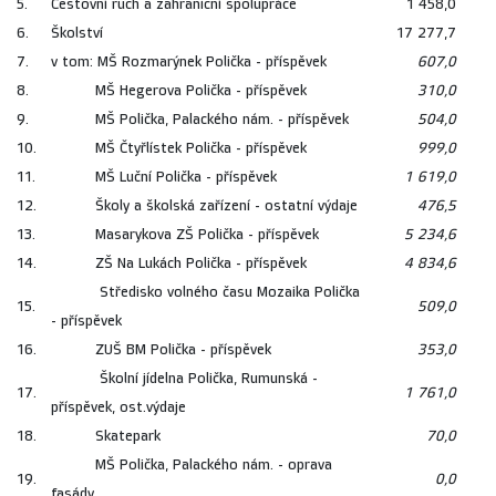
5.
Cestovní ruch a zahraniční spolupráce
1 458,0
6.
Školství
17 277,7
7.
v tom: MŠ Rozmarýnek Polička - příspěvek
607,0
8.
MŠ Hegerova Polička - příspěvek
310,0
9.
MŠ Polička, Palackého nám. - příspěvek
504,0
10.
MŠ Čtyřlístek Polička - příspěvek
999,0
11.
MŠ Luční Polička - příspěvek
1 619,0
12.
Školy a školská zařízení - ostatní výdaje
476,5
13.
Masarykova ZŠ Polička - příspěvek
5 234,6
14.
ZŠ Na Lukách Polička - příspěvek
4 834,6
Středisko volného času Mozaika Polička
15.
509,0
- příspěvek
16.
ZUŠ BM Polička - příspěvek
353,0
Školní jídelna Polička, Rumunská -
17.
1 761,0
příspěvek, ost.výdaje
18.
Skatepark
70,0
MŠ Polička, Palackého nám. - oprava
19.
0,0
fasády