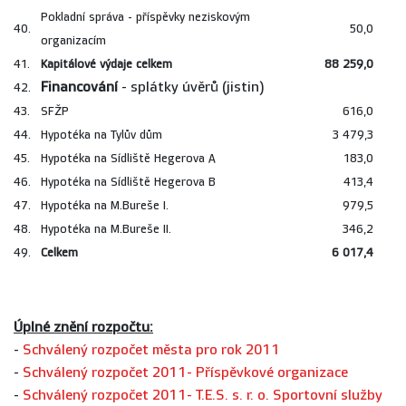
Pokladní správa - příspěvky neziskovým
40.
50,0
organizacím
41.
Kapitálové výdaje celkem
88 259,0
Financování
- splátky úvěrů (jistin)
42.
43.
SFŽP
616,0
44.
Hypotéka na Tylův dům
3 479,3
45.
Hypotéka na Sídliště Hegerova A
183,0
46.
Hypotéka na Sídliště Hegerova B
413,4
47.
Hypotéka na M.Bureše I.
979,5
48.
Hypotéka na M.Bureše II.
346,2
49.
Celkem
6 017,4
Úplné znění rozpočtu:
-
Schválený rozpočet města pro rok 2011
-
Schválený rozpočet 2011- Příspěvkové organizace
-
Schválený rozpočet 2011- T.E.S. s. r. o. Sportovní služby