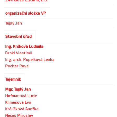
Zavřelová Zuzana, DiS.
organizační složka VP
Teplý Jan
Stavební úřad
Ing. Kršková Ludmila
Brokl Vlastimil
Ing. arch. Popelková Lenka
Puchar Pavel
Tajemník
Mgr. Teplý Jan
Hofmanová Lucie
Klimešová Eva
Králíčková Anežka
Nečas Miroslav