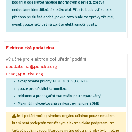
podání a odesílatel nebude informován o přijetí, zpráva
nedostane identifikační značku atd. Přesto bude vyřízena a
předána příslušné osobě, pokud toto bude ze zprávy zřejmé,
avšak pouze jako běžná zpráva elektronické pošty.
Elektronická podatelna
výlučně pro elektronické úřední podání
epodatelna@policka.org
urad@policka.org
akceptované přílohy: PDF,DOC,XLS,TXT,RTF
pouze pro oficiální komunikaci
reklamní a propagační materiály jsou separovány!
Maximální akceptovaná velikost e-mailu je 20MB!
Je-li podání vůči správnímu orgánu učiněno pouze emailem,
který není podepsán zaručeným elektronickým podpisem, trpí
takové podání vadou, kterou je nutné odstranit, aby bylo možné