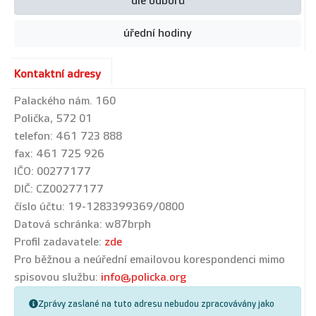
dle odborů
úřední hodiny
Kontaktní adresy
Palackého nám. 160
Polička, 572 01
telefon: 461 723 888
fax: 461 725 926
IČO: 00277177
DIČ: CZ00277177
číslo účtu: 19-1283399369/0800
Datová schránka: w87brph
Profil zadavatele:
zde
Pro běžnou a neúřední emailovou korespondenci mimo
spisovou službu:
info@policka.org
Zprávy zaslané na tuto adresu nebudou zpracovávány jako