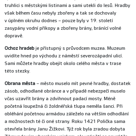
truhlici s městskými listinami a sami utekli do lesů. Hradby
však během času nebyly zbořeny a tak se dochovaly
v úplném okruhu dodnes – pouze byly v 19. století
zasypány vodní příkopy a zbořeny brány, bránící volné
dopravě.
Ochoz hradeb
je přístupný s průvodcem muzea. Muzeum
uvidíte hned po východu z náměstí severozápadní ulicí.
Sami můžete hradby obejít okolo celého města v trase
této stezky.
Obrana města
– město muselo mít pevné hradby, dostatek
zásob, odhodlané obránce a v případě nebezpečí muselo
včas uzavřít brány a zdvihnout padací mosty. Méně
početná loupežná či žoldnéřská tlupa neměla šanci. Při
obléhání početnou armádou záleželo na větším odhodlání
a možnostech té či oné strany. Roku 1421 Polička sama
otevřela brány Janu Žižkovi. Týž rok byla zradou dobyta