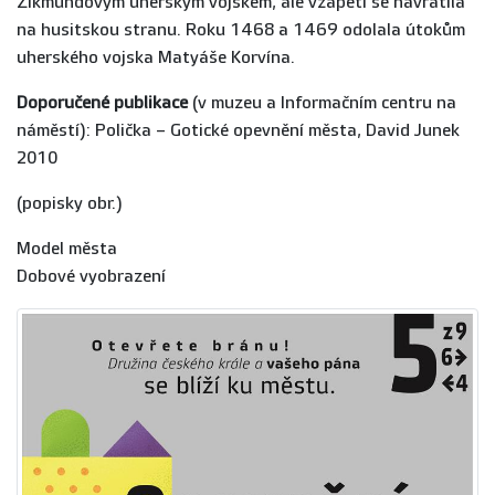
Zikmundovým uherským vojskem, ale vzápětí se navrátila
na husitskou stranu. Roku 1468 a 1469 odolala útokům
uherského vojska Matyáše Korvína.
Doporučené publikace
(v muzeu a Informačním centru na
náměstí): Polička – Gotické opevnění města, David Junek
2010
(popisky obr.)
Model města
Dobové vyobrazení