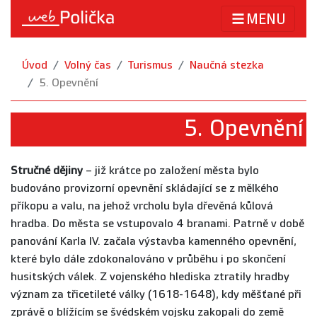
MENU
Úvod
Volný čas
Turismus
Naučná stezka
5. Opevnění
5. Opevnění
Stručné dějiny
– již krátce po založení města bylo
budováno provizorní opevnění skládající se z mělkého
příkopu a valu, na jehož vrcholu byla dřevěná kůlová
hradba. Do města se vstupovalo 4 branami. Patrně v době
panování Karla IV. začala výstavba kamenného opevnění,
které bylo dále zdokonalováno v průběhu i po skončení
husitských válek. Z vojenského hlediska ztratily hradby
význam za třicetileté války (1618-1648), kdy měšťané při
zprávě o blížícím se švédském vojsku zakopali do země