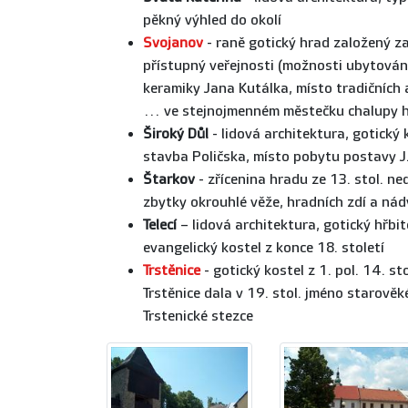
pěkný výhled do okolí
Svojanov
- raně gotický hrad založený z
přístupný veřejnosti (možnosti ubytování 
keramiky Jana Kutálka, místo tradičních 
… ve stejnojmenném městečku chalupy ho
Široký Důl
- lidová architektura, gotický 
stavba Poličska, místo pobytu postavy J
Štarkov
- zřícenina hradu ze 13. stol. n
zbytky okrouhlé věže, hradních zdí a nád
Telecí
– lidová architektura, gotický hřbi
evangelický kostel z konce 18. století
Trstěnice
- gotický kostel z 1. pol. 14. st
Trstěnice dala v 19. stol. jméno starově
Trstenické stezce