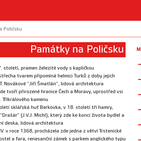
 Poličsku
Památky na Poličsku
M
7. století, pramen železité vody s kapličkou
 střecha tvarem připomíná helmici Turků z doby jejich
T. Novákové “Jiří Šmatlán”, lidová architektura
de tvoří přirozené hranice Čech a Moravy, uprostřed vsi
. Tříkrálového kamenu
oletí sklářská huť Berkovka, v 18. století tři hamry,
Drašár” (J.V.J. Michl), který zde ke konci života bydlel a
í deska, lidová architektura
V. v roce 1368, procházela zde jedna z větví Trstenické
kostel a fara, renesanční zámek s parkem anglického typu