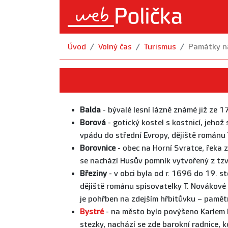
Úvod
Volný čas
Turismus
Památky na
Balda
- bývalé lesní lázně známé již ze 1
Borová
- gotický kostel s kostnicí, jehož
vpádu do střední Evropy, dějiště románu 
Borovnice
- obec na Horní Svratce, řeka z
se nachází Husův pomník vytvořený z tzv
Březiny
- v obci byla od r. 1696 do 19. st
dějiště románu spisovatelky T. Novákové “
je pohřben na zdejším hřbitůvku – pamětn
Bystré
- na město bylo povýšeno Karlem I
stezky, nachází se zde barokní radnice, 