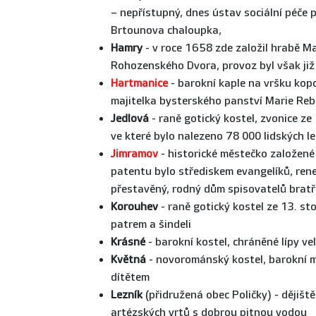
– nepřístupný, dnes ústav sociální péče 
Brtounova chaloupka,
Hamry
- v roce 1658 zde založil hrabě Ma
Rohozenského Dvora, provoz byl však již
Hartmanice
- barokní kaple na vršku ko
majitelka bysterského panství Marie Re
Jedlová
- raně gotický kostel, zvonice ze 
ve které bylo nalezeno 78 000 lidských l
Jimramov
- historické městečko založené
patentu bylo střediskem evangelíků, ren
přestavěný, rodný dům spisovatelů bratř
Korouhev
- raně gotický kostel ze 13. sto
patrem a šindeli
Krásné
- barokní kostel, chráněné lípy vel
Květná
- novorománský kostel, barokní má
dítětem
Lezník
(přidružená obec Poličky) - dějiště
artézských vrtů s dobrou pitnou vodou