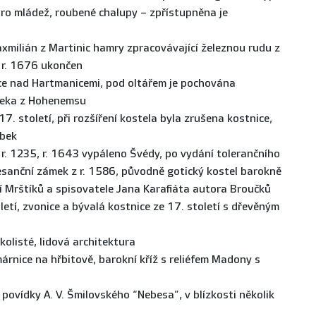
pro mládež, roubené chalupy – zpřístupněna je
xmilián z Martinic hamry zpracovávající železnou rudu z
 r. 1676 ukončen
pce nad Hartmanicemi, pod oltářem je pochována
beka z Hohenemsu
17. století, při rozšíření kostela byla zrušena kostnice,
ebek
 r. 1235, r. 1643 vypáleno Švédy, po vydání tolerančního
esanční zámek z r. 1586, původně gotický kostel barokně
í Mrštíků a spisovatele Jana Karafiáta autora Broučků
letí, zvonice a bývalá kostnice ze 17. století s dřevěným
kolisté, lidová architektura
rnice na hřbitově, barokní kříž s reliéfem Madony s
 povídky A. V. Šmilovského “Nebesa”, v blízkosti několik