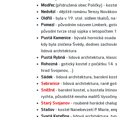
Modřec
(přidružená obec Poličky) - kostel
Nedvězí
- dějiště románu Terezy Novákov
Oldřiš
- byla v 19. stol. sídlem tkalců, n
Pomezí
- původním názvem Limberk, gotick
původní tvrze stojí sýpka s letopočtem 1
Pustá Kamenice
- bývalá hornická osada 
kdy byla zničena Švédy, dodnes zachován
lidová architektura
Pustá Rybná
- lidová architektura, klasi
Rohozná
- gotický kostel z počátku 14. s
hrad Svojanov, ..)
Sádek
- lidová architektura, barokní kos
Sebranice
- lidová architektura, raně got
Sněžné
- barokní kostel, u kostela litino
rychta, působiště mnoha malířů Vysočiny
Starý Svojanov
- roubené horácké chalup
Stašov
- kostel Nanebevzetí P. Marie, em
Svatá Kateřina
- lidová architektura, ty