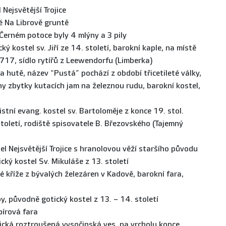
 Nejsvětější Trojice
é Na Librově gruntě
a Černém potoce byly 4 mlýny a 3 pily
ý kostel sv. Jiří ze 14. století, barokní kaple, na místě
717, sídlo rytířů z Leewendorfu (Limberka)
a hutě, název “Pustá” pochází z období třicetileté války,
y zbytky kutacích jam na železnou rudu, barokní kostel,
cistní evang. kostel sv. Bartoloměje z konce 19. stol.
toletí, rodiště spisovatele B. Březovského (Tajemný
tel Nejsvětější Trojice s hranolovou věží staršího původu
ický kostel Sv. Mikuláše z 13. století
vé kříže z bývalých železáren v Kadově, barokní fara,
y, původně gotický kostel z 13. – 14. století
pírová fara
pická roztroušená vysočinská ves, na vrcholu kopce