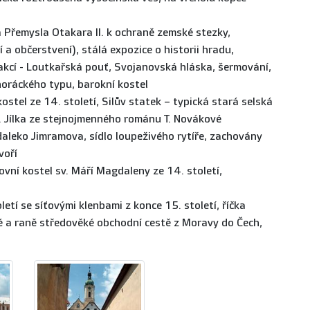
a Přemysla Otakara II. k ochraně zemské stezky,
a občerstvení), stálá expozice o historii hradu,
akcí - Loutkařská pouť, Svojanovská hláska, šermování,
ráckého typu, barokní kostel
kostel ze 14. století, Silův statek – typická stará selská
. Jílka ze stejnojmenného románu T. Novákové
edaleko Jimramova, sídlo loupeživého rytíře, zachovány
voří
tovní kostel sv. Máří Magdaleny ze 14. století,
oletí se síťovými klenbami z konce 15. století, říčka
ké a raně středověké obchodní cestě z Moravy do Čech,