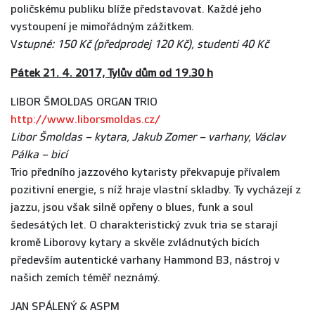
poličskému publiku blíže představovat. Každé jeho
vystoupení je mimořádným zážitkem.
V
stupné: 150 Kč (předprodej 120 Kč), studenti 40 Kč
Pátek 21. 4. 2017, Tylův dům od 19.30 h
LIBOR ŠMOLDAS ORGAN TRIO
http://www.liborsmoldas.cz/
Libor Šmoldas – kytara, Jakub Zomer – varhany, Václav
Pálka – bicí
Trio předního jazzového kytaristy překvapuje přívalem
pozitivní energie, s níž hraje vlastní skladby. Ty vycházejí z
jazzu, jsou však silně opřeny o blues, funk a soul
šedesátých let. O charakteristický zvuk tria se starají
kromě Liborovy kytary a skvěle zvládnutých bicích
především autentické varhany Hammond B3, nástroj v
našich zemích téměř neznámý.
JAN SPÁLENÝ & ASPM