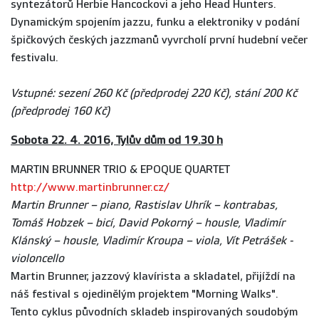
syntezátorů Herbie Hancockovi a jeho Head Hunters.
Dynamickým spojením jazzu, funku a elektroniky v podání
špičkových českých jazzmanů vyvrcholí první hudební večer
festivalu.
Vstupné: sezení 260 Kč (předprodej 220 Kč), stání 200 Kč
(předprodej 160 Kč)
Sobota 22. 4. 2016, Tylův dům od 19.30 h
MARTIN BRUNNER TRIO & EPOQUE QUARTET
http://www.martinbrunner.cz/
Martin Brunner – piano, Rastislav Uhrík – kontrabas,
Tomáš Hobzek – bicí,
David Pokorný – housle, Vladimír
Klánský – housle, Vladimír Kroupa – viola, Vít Petrášek -
violoncello
Martin Brunner, jazzový klavírista a skladatel, přijíždí na
náš festival s ojedinělým projektem "Morning Walks".
Tento cyklus původních skladeb inspirovaných soudobým