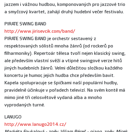
jazzem i vážnou hudbou, komponovaných pro jazzové trio
a smyčcový kvartet, zahájí druhý hudební večer festivalu.
PIRATE SWING BAND
http://www.jirisevcik.com/band/
PIRATE SWING BAND je orchestr sestavený z
respektovaných sólistů mnoha žánrů (od rockerů po
filharmoniky). Repertoár tělesa tvoří nejen klasický swing,
ale především vlastní svěží a vtipné swingové verze hitů
jiných hudebních žánrů. Velmi důležitou složkou každého
koncertu je humor, jejich hudba chce především bavit.
Kapela spolupracuje se špičkami naší populární hudby,
pravidelně účinkuje v pořadech televizí. Na svém kontě má
mimo jiné tři celosvětově vydaná alba a mnoho
vyprodaných turné.
LANUGO
http://www.lanugo2014.cz/
Markéta Foukalová - zpěv, Viliam Béreš - piano, zpěv, Mirek