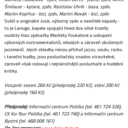
Šmilauer - kytara, zpěv, Rastislav Uhrík - basa, zpěv,
Martin Kopřiva - bicí, zpěv, Martin Novák - bicí, zpěv
Svěží a originální zvuk, výborný zpěv a neotřelé nápady -
to je Lanugo, kapela spojující hned dva silné trumfy:
osobitý hlas zpěvačky Markéty Foukalové a uskupení
výborných instrumentalistů, mladých a zároveň zkušených
jazzmanů. Jejich skladby nesou příchuť jazzu, soulu, rocku
i taneční hudby, jsou posluchačsky snadno stravitelné,
zároveň však oslovují i nejnáročnější posluchače a hudební
kritiky.
Vstupné: sezení 260 Kč (předprodej 220 Kč), stání 200 Kč
(předprodej 160 Kč)
Předprodej:
Informační centrum Polička (tel. 461 724 326),
CK Ko-Tour Polička (tel. 461 723 740) a Informační centrum
Bystré (tel. 468 008 161)