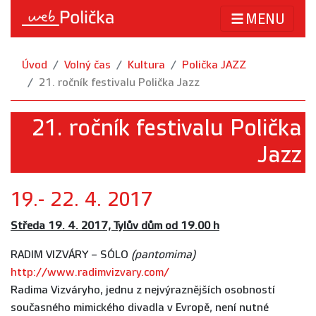
MENU
Úvod
Volný čas
Kultura
Polička JAZZ
21. ročník festivalu Polička Jazz
21. ročník festivalu Polička
Jazz
19.- 22. 4. 2017
Středa 19. 4. 2017, Tylův dům od 19.00 h
RADIM VIZVÁRY – SÓLO
(pantomima)
http://www.radimvizvary.com/
Radima Vizváryho, jednu z nejvýraznějších osobností
současného mimického divadla v Evropě, není nutné