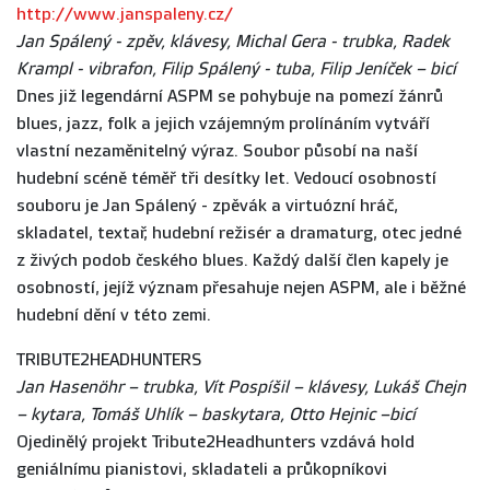
http://www.janspaleny.cz/
Jan Spálený - zpěv, klávesy, Michal Gera - trubka, Radek
Krampl - vibrafon, Filip Spálený - tuba, Filip Jeníček – bicí
Dnes již legendární ASPM se pohybuje na pomezí žánrů
blues, jazz, folk a jejich vzájemným prolínáním vytváří
vlastní nezaměnitelný výraz. Soubor působí na naší
hudební scéně téměř tři desítky let. Vedoucí osobností
souboru je Jan Spálený - zpěvák a virtuózní hráč,
skladatel, textař, hudební režisér a dramaturg, otec jedné
z živých podob českého blues. Každý další člen kapely je
osobností, jejíž význam přesahuje nejen ASPM, ale i běžné
hudební dění v této zemi.
TRIBUTE2HEADHUNTERS
Jan Hasenöhr – trubka, Vít Pospíšil – klávesy, Lukáš Chejn
– kytara, Tomáš Uhlík – baskytara, Otto Hejnic –bicí
Ojedinělý projekt Tribute2Headhunters vzdává hold
geniálnímu pianistovi, skladateli a průkopníkovi