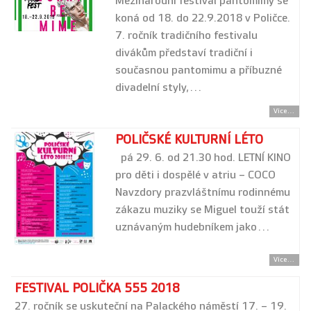
Mezinárodní festival pantomimy se
koná od 18. do 22.9.2018 v Poličce.
7. ročník tradičního festivalu
divákům představí tradiční i
současnou pantomimu a příbuzné
divadelní styly,…
Více...
POLIČSKÉ KULTURNÍ LÉTO
pá 29. 6. od 21.30 hod. LETNÍ KINO
pro děti i dospělé v atriu – COCO
Navzdory prazvláštnímu rodinnému
zákazu muziky se Miguel touží stát
uznávaným hudebníkem jako…
Více...
FESTIVAL POLIČKA 555 2018
27. ročník se uskuteční na Palackého náměstí 17. – 19.