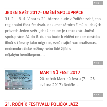
Více...
JEDEN SVĚT 2017- UMĚNÍ SPOLUPRÁCE
31. 3. – 6. 4. V pátek 31. března bude v Poličce zahájena
regionální část festivalu dokumentárních filmů o lidských
právech Jeden svět, jehož heslem je tentokrát Umění
spolupráce. Až do 6. dubna bude k vidění celkem desítka
filmů s tématy jako migrace, vzrůstající nacionalismus,
nedemokratické režimy nebo lidé žijící s
nějakým hendikepem.…
Více...
MARTINŮ FEST 2017
20. ročník Martinů festu (7. – 28.
května 2017) Neděle…
Více...
21. ROČNÍK FESTIVALU POLIČKA JAZZ