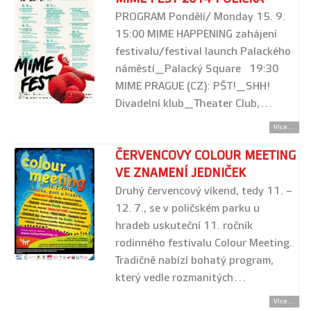
PROGRAM Pondělí/ Monday 15. 9.
15:00 MIME HAPPENING zahájení
festivalu/festival launch Palackého
náměstí_Palacký Square 19:30
MIME PRAGUE (CZ): PŠT!_SHH!
Divadelní klub_Theater Club,…
Více...
ČERVENCOVÝ COLOUR MEETING
VE ZNAMENÍ JEDNIČEK
Druhý červencový víkend, tedy 11. –
12. 7., se v poličském parku u
hradeb uskuteční 11. ročník
rodinného festivalu Colour Meeting.
Tradičně nabízí bohatý program,
který vedle rozmanitých…
Více...