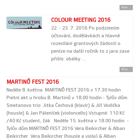
Více...
COLOUR MEETING 2016
22. - 23. 7. 2016 Po podzimním
účtování, dodělávkách a hlavně
rozesílání grantových žádostí o
peníze na další ročník to z jara zase
přišlo: obálky…
Více...
MARTINŮ FEST 2016
Neděle 8. května MARTINŮ FEST 2016 v 17.30 hodin
Pietní akt u hrobu B. Martinů v 18.00 hodin - Tylův dům
Smetanovo trio Jitka Čechová (klavír) & Jiří Vodička
(housle) & Jan Páleníček (violoncello) Vstupné: 110 Kč
/40 Kč student, žák Neděle 15. května v 18.00 hodin -
Tylův dům MARTINŮ FEST 2016 Vera Beikircher & Alban
Beikircher Vera Beikircher (housle a viola) & Alban