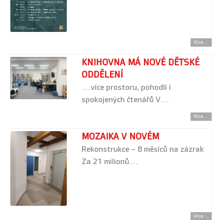
Více...
KNIHOVNA MÁ NOVÉ DĚTSKÉ
ODDĚLENÍ
...více prostoru, pohodlí i
spokojených čtenářů V…
Více...
MOZAIKA V NOVÉM
Rekonstrukce – 8 měsíců na zázrak
Za 21 milionů…
Více...