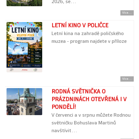
2026, se…
Více...
LETNÍ KINO V POLIČCE
Letní kina na zahradě poličského
muzea - program najdete v příloze
Více...
RODNÁ SVĚTNIČKA O
PRÁZDNINÁCH OTEVŘENÁ I V
PONDĚLÍ!
V červenci a v srpnu můžete Rodnou
světničku Bohuslava Martinů
navštívit…