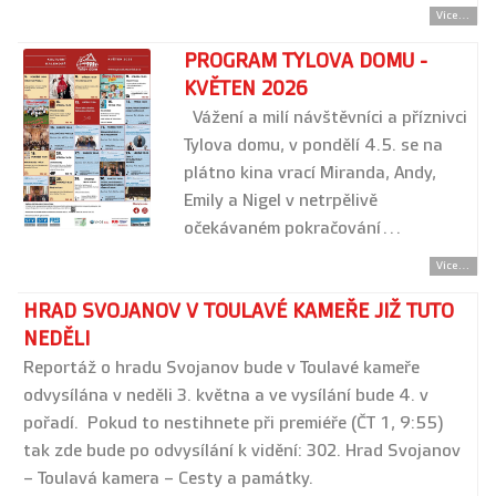
Více...
PROGRAM TYLOVA DOMU -
KVĚTEN 2026
Vážení a milí návštěvníci a příznivci
Tylova domu, v pondělí 4.5. se na
plátno kina vrací Miranda, Andy,
Emily a Nigel v netrpělivě
očekávaném pokračování…
Více...
HRAD SVOJANOV V TOULAVÉ KAMEŘE JIŽ TUTO
NEDĚLI
Reportáž o hradu Svojanov bude v Toulavé kameře
odvysílána v neděli 3. května a ve vysílání bude 4. v
pořadí. Pokud to nestihnete při premiéře (ČT 1, 9:55)
tak zde bude po odvysílání k vidění: 302. Hrad Svojanov
– Toulavá kamera – Cesty a památky.