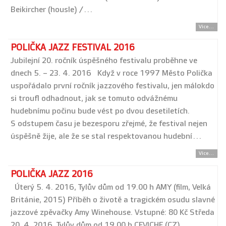
Beikircher (housle) /…
Více...
POLIČKA JAZZ FESTIVAL 2016
Jubilejní 20. ročník úspěšného festivalu proběhne ve
dnech 5. – 23. 4. 2016 Když v roce 1997 Město Polička
uspořádalo první ročník jazzového festivalu, jen málokdo
si troufl odhadnout, jak se tomuto odvážnému
hudebnímu počinu bude vést po dvou desetiletích.
S odstupem času je bezesporu zřejmé, že festival nejen
úspěšně žije, ale že se stal respektovanou hudební…
Více...
POLIČKA JAZZ 2016
Úterý 5. 4. 2016, Tylův dům od 19.00 h AMY (film, Velká
Británie, 2015) Příběh o životě a tragickém osudu slavné
jazzové zpěvačky Amy Winehouse. Vstupné: 80 Kč Středa
20. 4. 2016, Tylův dům od 19.00 h CEVICHE (CZ)