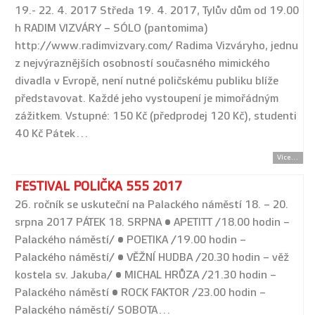
19.- 22. 4. 2017 Středa 19. 4. 2017, Tylův dům od 19.00
h RADIM VIZVÁRY – SÓLO (pantomima)
http://www.radimvizvary.com/ Radima Vizváryho, jednu
z nejvýraznějších osobností současného mimického
divadla v Evropě, není nutné poličskému publiku blíže
představovat. Každé jeho vystoupení je mimořádným
zážitkem. Vstupné: 150 Kč (předprodej 120 Kč), studenti
40 Kč Pátek…
Více...
FESTIVAL POLIČKA 555 2017
26. ročník se uskuteční na Palackého náměstí 18. – 20.
srpna 2017 PÁTEK 18. SRPNA • APETITT /18.00 hodin –
Palackého náměstí/ • POETIKA /19.00 hodin –
Palackého náměstí/ • VĚŽNÍ HUDBA /20.30 hodin – věž
kostela sv. Jakuba/ • MICHAL HRŮZA /21.30 hodin –
Palackého náměstí • ROCK FAKTOR /23.00 hodin –
Palackého náměstí/ SOBOTA…