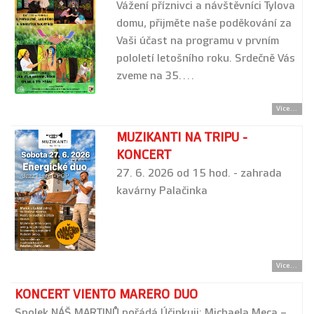
Vážení příznivci a návštěvníci Tylova
domu, přijměte naše poděkování za
Vaši účast na programu v prvním
pololetí letošního roku. Srdečně Vás
zveme na 35.…
Více...
MUZIKANTI NA TRIPU -
KONCERT
27. 6. 2026 od 15 hod. - zahrada
kavárny Palačinka
Více...
KONCERT VIENTO MARERO DUO
Spolek NÁŠ MARTINŮ pořádá Účinkuji: Michaela Meca –