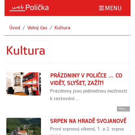
MENU
Úvod
Volný čas
Kultura
Kultura
PRÁZDNINY V POLIČCE ... CO
VIDĚT, SLYŠET, ZAŽÍT!
Prázdniny jsou jedinečnou možností
k cestování…
Více...
SRPEN NA HRADĚ SVOJANOVĚ
První srpnový víkend, 1. a 2. srpna