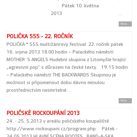
Pátek 10. května
2013 …
Více...
POLIČKA 555 - 22. ROČNÍK
POLIČKA * 555 multižánrový festival 22. ročník pátek
16. srpna 2013 18.00 hodin – Palackého náměstí
MOTHER´S ANGELS Hudební skupina z Litomyšle hrající
„agresivní pop” s důrazem na české texty. 19.15 hodin
– Palackého náměstí THE BACKWARDS Skupinou je
možnost si připomenout dobu dávno minulou
prostřednictvím nesmrtelné…
Více...
POLIČSKÉ ROCKOUPÁNÍ 2013
24. - 25. 5.2013 v areálu poličského koupaliště
http://www.rockoupani.cz/program.php Pátek -
24.05.2013 HLAVNÍ SCÉNA BOÖTES , BAND-A-SKA,