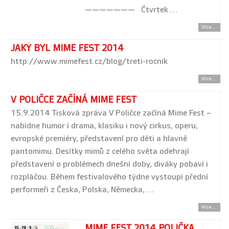
——————— Čtvrtek…
Více...
JAKÝ BYL MIME FEST 2014
http://www.mimefest.cz/blog/treti-rocnik
Více...
V POLIČCE ZAČÍNÁ MIME FEST
15.9.2014 Tisková zpráva V Poličce začíná Mime Fest –
nabídne humor i drama, klasiku i nový cirkus, operu,
evropské premiéry, představení pro děti a hlavně
pantomimu. Desítky mimů z celého světa odehrají
představení o problémech dnešní doby, diváky pobaví i
rozpláčou. Během festivalového týdne vystoupí přední
performeři z Česka, Polska, Německa,…
Více...
MIME FEST 2014 POLIČKA