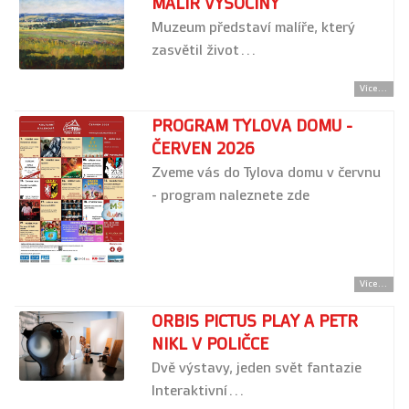
MALÍŘ VYSOČINY
Muzeum představí malíře, který
zasvětil život…
Více...
PROGRAM TYLOVA DOMU -
ČERVEN 2026
Zveme vás do Tylova domu v červnu
- program naleznete zde
Více...
ORBIS PICTUS PLAY A PETR
NIKL V POLIČCE
Dvě výstavy, jeden svět fantazie
Interaktivní…