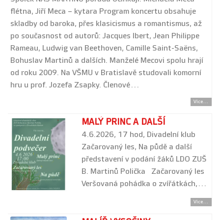
flétna, Jiří Meca – kytara Program koncertu obsahuje
skladby od baroka, přes klasicismus a romantismus, až
po současnost od autorů: Jacques Ibert, Jean Philippe
Rameau, Ludwig van Beethoven, Camille Saint-Saëns,
Bohuslav Martinů a dalších. Manželé Mecovi spolu hrají
od roku 2009. Na VŠMU v Bratislavě studovali komorní
hru u prof. Jozefa Zsapky. Členové…
Více...
MALÝ PRINC A DALŠÍ
4.6.2026, 17 hod, Divadelní klub
Začarovaný les, Na půdě a další
představení v podání žáků LDO ZUŠ
B. Martinů Polička Začarovaný les
Veršovaná pohádka o zvířátkách,…
Více...