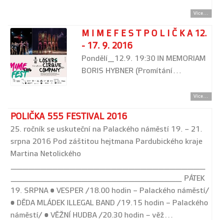
Více...
M I M E F E S T P O L I Č K A 12.
- 17. 9. 2016
Pondělí_12.9. 19:30 IN MEMORIAM
BORIS HYBNER (Promítání…
Více...
POLIČKA 555 FESTIVAL 2016
25. ročník se uskuteční na Palackého náměstí 19. – 21.
srpna 2016 Pod záštitou hejtmana Pardubického kraje
Martina Netolického
_________________________________
_____________________________ PÁTEK
19. SRPNA • VESPER /18.00 hodin – Palackého náměstí/
• DĚDA MLÁDEK ILLEGAL BAND /19.15 hodin – Palackého
náměstí/ • VĚŽNÍ HUDBA /20.30 hodin – věž…