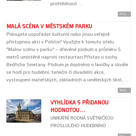
prohlédnout…
Více...
MALÁ SCÉNA V MĚSTSKÉM PARKU
Plánujete uspořádat kulturní nebo jinou veřejně
přístupnou akci v Poličce? Využijte k tomuto účelu
"Malou scénu v parku" – dřevěné pódium o průměru 5
metrů umístěné naproti restaurtaci Přístav u sochy
Bedřicha Smetany. Pódium je doplněno o lavičky a skvěle
se hodí pro hudební, taneční či divadelní akce,
vystoupení mateřských, základních a uměleckých škol,…
Více...
VYHLÍDKA S PŘIDANOU
HODNOTOU...
UNIKÁTNÍ RODNÁ SVĚTNIČKOU
PROSLULÉHO HUDEBNÍHO…