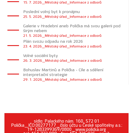
15. 7. 2026_Městský úřad_Informace z odborů
Poslední volný byt k pronájmu
25. 5. 2026_Městský úřad_Informace z odborů
Galerie v Hradební aneb Polička má svou galerii pod
širým nebem
21. 5. 2026_Městský úřad_Informace z odborů
Plán svozu odpadu na rok 2026
23. 4. 2026_Městský úřad_Informace z odborů
Volné sociální byty
26. 3. 2026_Městský úřad_Informace z odborů
Bohuslav Martinů a Polička - Cíle a sdělení
interpretační strategie
29. 1. 2026_Městský úřad_Informace z odborů
sídlo: Palackého nám. 160, 572 01
Polička_IČO:00277177_číslo účtu u České spořitelny a.s.:
19-1283399369/0800_www.policka.org