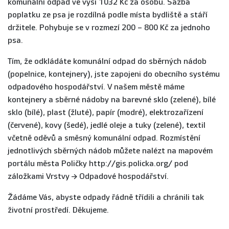
komunální odpad ve výši 1032 Kč za osobu. Sazba
poplatku ze psa je rozdílná podle místa bydliště a stáří
držitele. Pohybuje se v rozmezí 200 – 800 Kč za jednoho
psa.
Tím, že odkládáte komunální odpad do sběrných nádob
(popelnice, kontejnery), jste zapojeni do obecního systému
odpadového hospodářství. V našem městě máme
kontejnery a sběrné nádoby na barevné sklo (zelené), bílé
sklo (bílé), plast (žluté), papír (modré), elektrozařízení
(červené), kovy (šedé), jedlé oleje a tuky (zelené), textil
včetně oděvů a směsný komunální odpad. Rozmístění
jednotlivých sběrných nádob můžete nalézt na mapovém
portálu města Poličky http://gis.policka.org/ pod
záložkami Vrstvy → Odpadové hospodářství.
Žádáme Vás, abyste odpady řádně třídili a chránili tak
životní prostředí. Děkujeme.