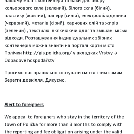
нашому місті є контейнери та баки для збору
кольорового скла (зелений), білого скла (білий),
пластику (жовтий), паперу (синій), електрообладнання
(червоний), металів (сірий), харчових олій та жирів
(зелений) , текстилю, включаючи одяг та змішані міські
відходи. Розташування індивідуальних збірних
контейнерів можна знайти на порталі карти міста
Полічки http://gis.policka.org/ у вкладках Vrstvy →
Odpadové hospodářství
Просимо вас правильно сортувати сміття і тим самим
берегти довкілля. Дякуємо.
Alert to foreigners
We appeal to foreigners who stay in the territory of the
town of Polička for more than 3 months to comply with
the reporting and fee obligation arising under the valid