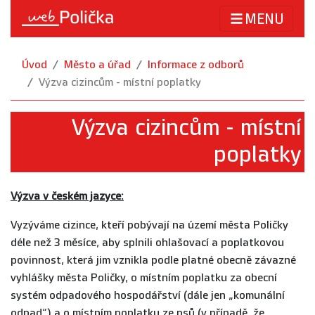
MENU
Úvod
Město a úřad
Informace z odborů
Výzva cizincům - místní poplatky
Výzva cizincům - místní
poplatky
Výzva v českém jazyce:
Vyzýváme cizince, kteří pobývají na území města Poličky
déle než 3 měsíce, aby splnili ohlašovací a poplatkovou
povinnost, která jim vznikla podle platné obecně závazné
vyhlášky města Poličky, o místním poplatku za obecní
systém odpadového hospodářství (dále jen „komunální
odpad“) a o místním poplatku ze psů (v případě, že