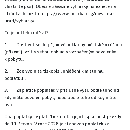
vlastníte psa). Obecně závazné vyhlášky naleznete na
stránkách města https://www.policka.org/mesto-a-
urad/vyhlasky
Co je potřeba udělat?
1. Dostavit se do příjmové pokladny městského úřadu
(přízemí), vzít s sebou doklad s vyznačeným povolením
k pobytu.
2. Zde vyplníte tiskopis „ohlášení k místnímu
poplatku“.
3. Zaplatíte poplatek v příslušné výši, podle toho od
kdy máte povolen pobyt, nebo podle toho od kdy máte
psa.
Oba poplatky se platí 1x za rok a jejich splatnost je vždy
do 30. června. V roce 2026 je stanoven poplatek za