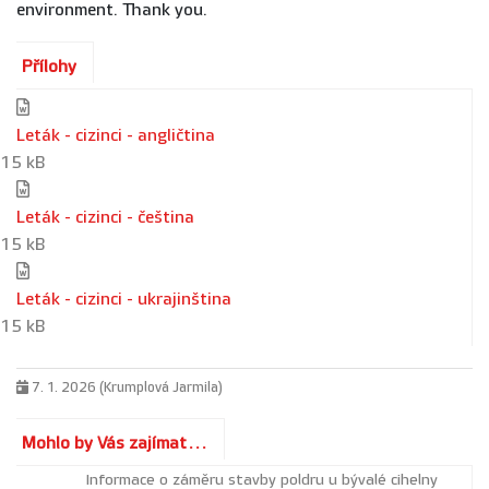
environment. Thank you.
Přílohy
Leták - cizinci - angličtina
15 kB
Leták - cizinci - čeština
15 kB
Leták - cizinci - ukrajinština
15 kB
7. 1. 2026 (Krumplová Jarmila)
Mohlo by Vás zajímat...
Informace o záměru stavby poldru u bývalé cihelny