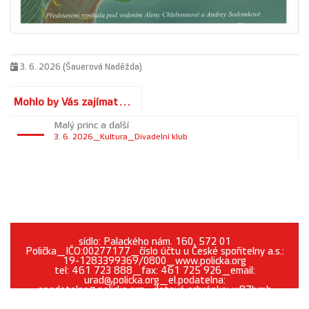
3. 6. 2026 (Šauerová Naděžda)
Mohlo by Vás zajímat...
Malý princ a další
3. 6. 2026_Kultura_Divadelní klub
sídlo: Palackého nám. 160, 572 01
Polička_IČO:00277177_číslo účtu u České spořitelny a.s.:
19-1283399369/0800_www.policka.org
tel: 461 723 888_fax: 461 725 926_email:
urad@policka.org_el.podatelna:
epodatelna@policka.org_datová schránka: w87brph
Prohlášení o přístupnosti
O webu
Kontakt
Cookies