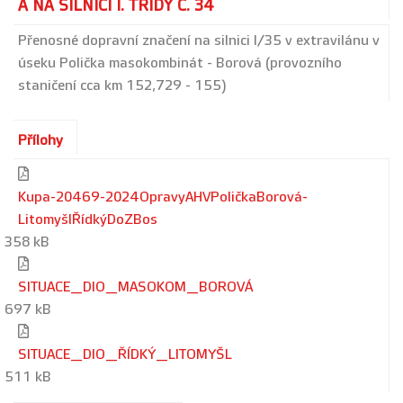
A NA SILNICI I. TŘÍDY Č. 34
Přenosné dopravní značení na silnici I/35 v extravilánu v
úseku Polička masokombinát - Borová (provozního
staničení cca km 152,729 - 155)
Přílohy
Kupa-20469-2024OpravyAHVPoličkaBorová-
LitomyšlŘídkýDoZBos
358 kB
SITUACE_DIO_MASOKOM_BOROVÁ
697 kB
SITUACE_DIO_ŘÍDKÝ_LITOMYŠL
511 kB