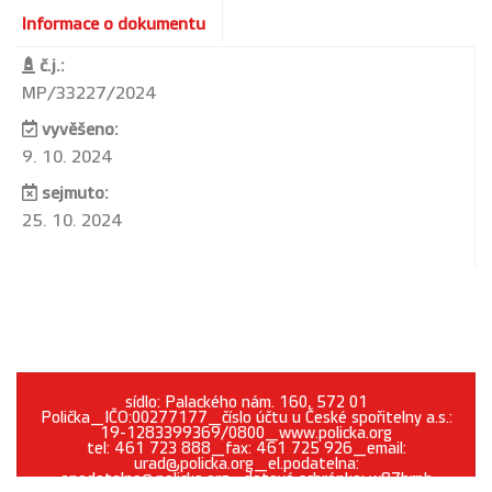
Informace o dokumentu
č.j.:
MP/33227/2024
vyvěšeno:
9. 10. 2024
sejmuto:
25. 10. 2024
sídlo: Palackého nám. 160, 572 01
Polička_IČO:00277177_číslo účtu u České spořitelny a.s.:
19-1283399369/0800_www.policka.org
tel: 461 723 888_fax: 461 725 926_email:
urad@policka.org_el.podatelna:
epodatelna@policka.org_datová schránka: w87brph