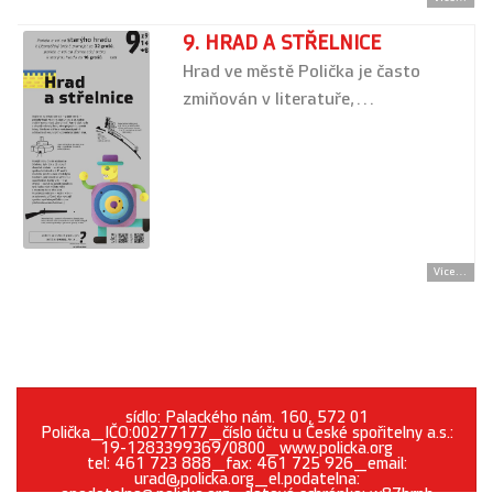
9. HRAD A STŘELNICE
Hrad ve městě Polička je často
zmiňován v literatuře,…
Více...
sídlo: Palackého nám. 160, 572 01
Polička_IČO:00277177_číslo účtu u České spořitelny a.s.:
19-1283399369/0800_www.policka.org
tel: 461 723 888_fax: 461 725 926_email:
urad@policka.org_el.podatelna: