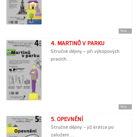
Více...
4. MARTINŮ V PARKU
Stručné dějiny – při výkopových
pracích…
Více...
5. OPEVNĚNÍ
Stručné dějiny – již krátce po
založení…