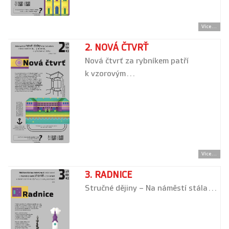
Více...
2. NOVÁ ČTVRŤ
Nová čtvrť za rybníkem patří
k vzorovým…
Více...
3. RADNICE
Stručné dějiny – Na náměstí stála…