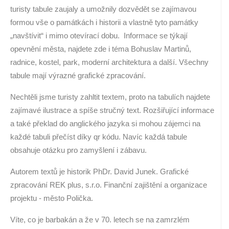
turisty tabule zaujaly a umožnily dozvědět se zajímavou
formou vše o památkách i historii a vlastně tyto památky
„navštívit“ i mimo otevírací dobu. Informace se týkají
opevnění města, najdete zde i téma Bohuslav Martinů,
radnice, kostel, park, moderní architektura a další. Všechny
tabule mají výrazné grafické zpracování.
Nechtěli jsme turisty zahltit textem, proto na tabulích najdete
zajímavé ilustrace a spíše stručný text. Rozšiřující informace
a také překlad do anglického jazyka si mohou zájemci na
každé tabuli přečíst díky qr kódu. Navíc každá tabule
obsahuje otázku pro zamyšlení i zábavu.
Autorem textů je historik PhDr. David Junek. Grafické
zpracování REK plus, s.r.o. Finanční zajištění a organizace
projektu - město Polička.
Víte, co je barbakán a že v 70. letech se na zamrzlém